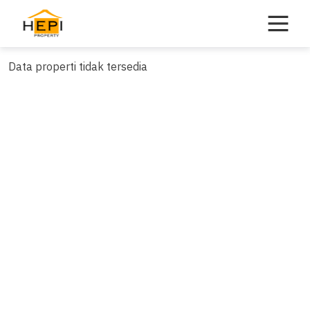
Skip
to
content
Data properti tidak tersedia