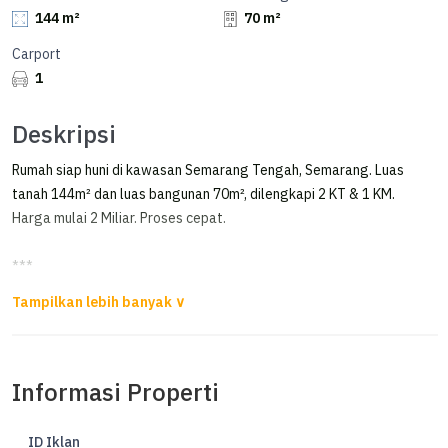
144 m²
70 m²
Carport
1
Deskripsi
Rumah siap huni di kawasan Semarang Tengah, Semarang. Luas
tanah 144m² dan luas bangunan 70m², dilengkapi 2 KT & 1 KM.
Harga mulai 2 Miliar. Proses cepat.
***
Rumah Candigolf Dekat Undip Tembalang Dan Akpol Sultan Agung!
Shm
Rumah dijual di Candigolf Semarang
Informasi Properti
- dekat ke Bina Bangsa School ( BBS )
- dekat akses tol Jatingaleh
- dekat ke Akpol sultan agung
ID Iklan