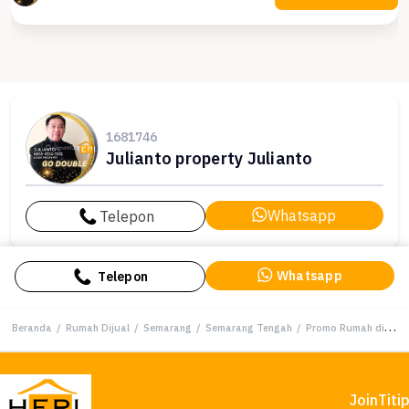
1681746
Julianto property Julianto
Whatsapp
Telepon
Whatsapp
Telepon
Beranda
/
Rumah Dijual
/
Semarang
/
Semarang Tengah
/
Promo Rumah di Semarang Tengah, Semarang, LB 70m², Harga 2 Miliar
Join
Titi