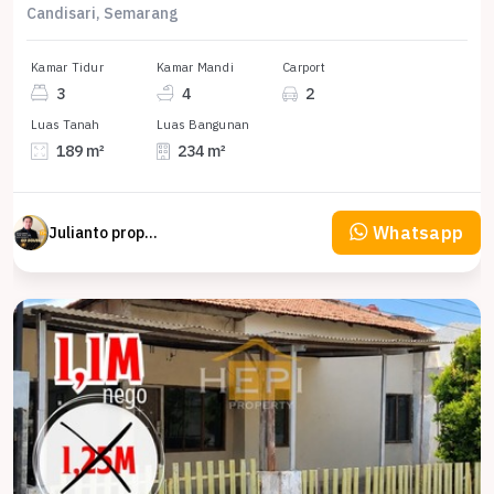
Candisari, Semarang
Kamar Tidur
Kamar Mandi
Carport
3
4
2
Luas Tanah
Luas Bangunan
189 m²
234 m²
Whatsapp
Julianto property Julianto