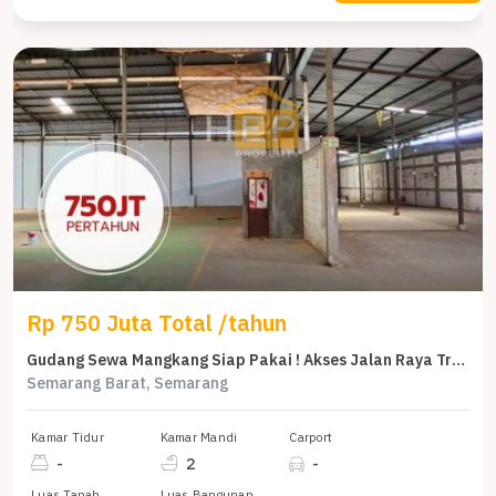
Rp 750 Juta Total /tahun
Gudang Sewa Mangkang Siap Pakai ! Akses Jalan Raya Truk Masuk
Semarang Barat, Semarang
Kamar Tidur
Kamar Mandi
Carport
-
2
-
Luas Tanah
Luas Bangunan