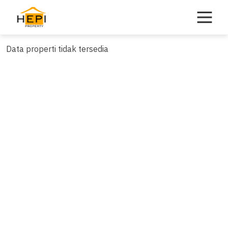
Skip
to
content
Data properti tidak tersedia