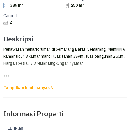
389 m²
250 m²
Carport
4
Deskripsi
Penawaran menarik rumah di Semarang Barat, Semarang. Memiliki 6
kamar tidur, 3 kamar mandi, luas tanah 389m², luas bangunan 250m².
Harga spesial: 2,3 Miliar. Lingkungan nyaman.
***
Rumah Mewah di Puri Anjasmoro Semarang Barat, Semarang
Dijual Rumah Mewah di Puri Anjasmoro Semarang
Informasi Properti
Luas Tanah 389m²
Luas bangunan 250m²
Kamar Tidur 3+3
ID Iklan