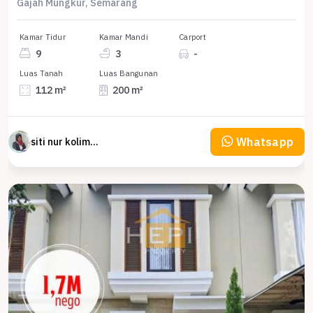
Gajah Mungkur, Semarang
Kamar Tidur
Kamar Mandi
Carport
9
3
-
Luas Tanah
Luas Bangunan
112 m²
200 m²
Whatsapp
siti nur kolimah