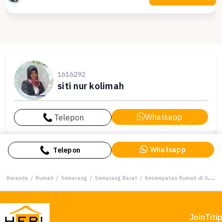
1616292
siti nur kolimah
Whatsapp
Telepon
Whatsapp
Telepon
Beranda
/
Rumah
/
Semarang
/
Semarang Barat
/
Kesempatan Rumah di Semarang Barat, Semarang, LB 250m², Harga 2,3 Miliar
Join
Titi