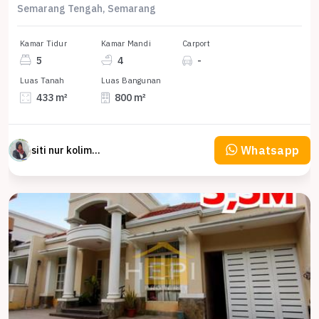
Semarang Tengah, Semarang
Kamar Tidur
Kamar Mandi
Carport
5
4
-
Luas Tanah
Luas Bangunan
433 m²
800 m²
Whatsapp
siti nur kolimah