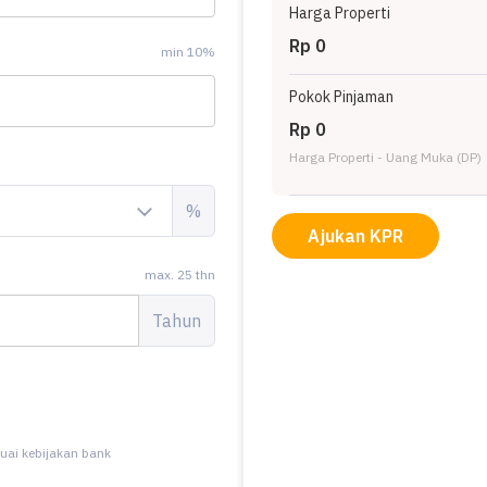
Harga Properti
Rp 0
min 10%
Pokok Pinjaman
Rp 0
Harga Properti - Uang Muka (DP)
%
Ajukan KPR
max. 25 thn
Tahun
uai kebijakan bank