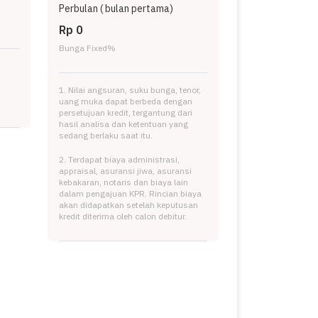
Perbulan (
bulan pertama)
Rp 0
Bunga Fixed
%
1. Nilai angsuran, suku bunga, tenor,
uang muka dapat berbeda dengan
persetujuan kredit, tergantung dari
hasil analisa dan ketentuan yang
sedang berlaku saat itu.
2. Terdapat biaya administrasi,
appraisal, asuransi jiwa, asuransi
kebakaran, notaris dan biaya lain
dalam pengajuan KPR. Rincian biaya
akan didapatkan setelah keputusan
kredit diterima oleh calon debitur.