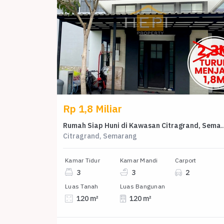
Rp 1,8 Miliar
Rumah Siap Huni di Kawasan C
Citragrand, Semarang
Kamar Tidur
Kamar Mandi
Carport
3
3
2
Luas Tanah
Luas Bangunan
120 m²
120 m²