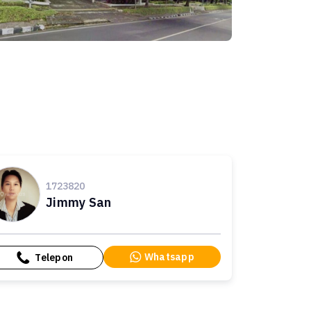
1723820
Jimmy San
Whatsapp
Telepon