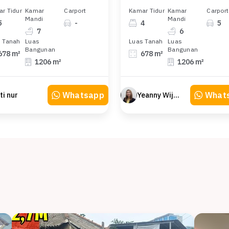
r Tidur
Kamar
Carport
Kamar Tidur
Kamar
Carport
Mandi
Mandi
5
-
4
5
7
6
 Tanah
Luas
Luas Tanah
Luas
Bangunan
Bangunan
678 m²
678 m²
1206 m²
1206 m²
Whatsapp
What
iti nur
Yeanny Wijaya