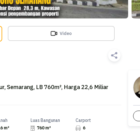
Video
, Semarang, LB 760m², Harga 22,6 Miliar
anah
Luas Bangunan
Carport
6 m²
760 m²
6