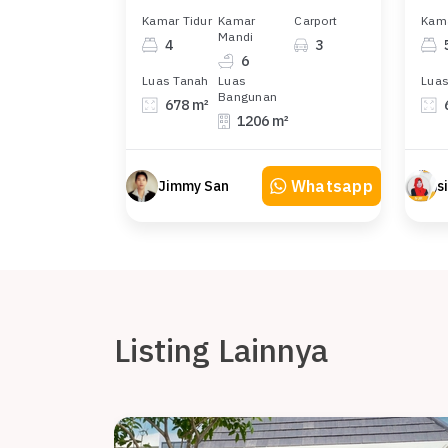
Kamar Tidur
Kamar
Carport
Kama
Mandi
4
3
6
Luas Tanah
Luas
Luas
Bangunan
678 m²
1206 m²
Whatsapp
Jimmy San
s
Listing Lainnya