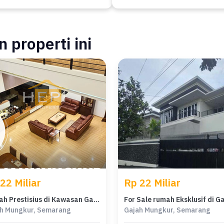
 properti ini
22 Miliar
Rp 22 Miliar
Rumah Prestisius di Kawasan Gajah Mungkur, Semarang, LB 1206m², Harga 22 Miliar
h Mungkur, Semarang
Gajah Mungkur, Semarang