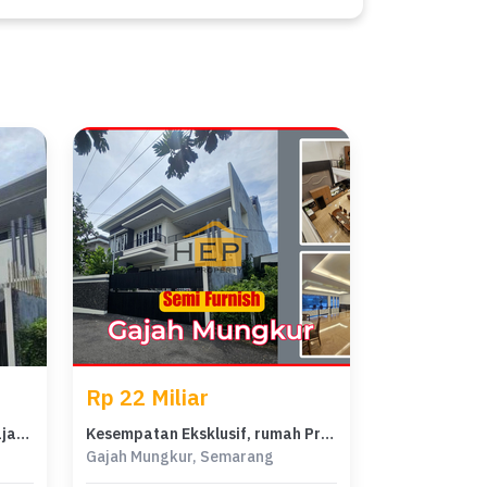
Rp 22 Miliar
For Sale rumah Eksklusif di Gajah Mungkur, Semarang - LT 678m²
Kesempatan Eksklusif, rumah Prestisius di Gajah Mungkur, Semarang, LB 1206m²
Gajah Mungkur, Semarang