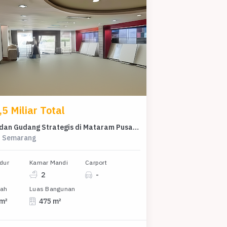
5 Miliar Total
Gedung dan Gudang Strategis di Mataram Pusat Bisnis Kota Semarang
, Semarang
dur
Kamar Mandi
Carport
2
-
nah
Luas Bangunan
 m²
475 m²