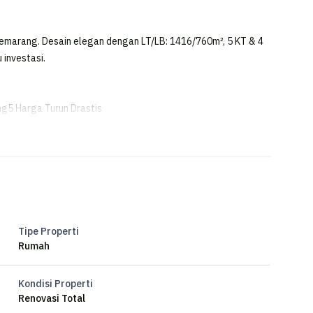
Semarang. Desain elegan dengan LT/LB: 1416/760m², 5 KT & 4
 investasi.
g5 Harga Turun Drastis
ORO SEMARANG
i
Tipe Properti
Rumah
Kondisi Properti
Renovasi Total