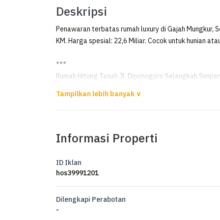
Deskripsi
Penawaran terbatas rumah luxury di Gajah Mungkur, 
KM. Harga spesial: 22,6 Miliar. Cocok untuk hunian atau
***
Rumah Hitung Tanah Jl. Diponogoro Selangkah Simpan
TANAH STRATEGIS PINGGIR JALAN RAYA DIPONEG
Luas 1.415 m²
Informasi Properti
Lebar Depan 28,3 m
Kawasan Perumahan, potensi pengembangan propert
ID Iklan
Keunggulan Lokasi
hos39991201
- 2 menit ke Simpang 5
- Dekat resto dan cafe
Dilengkapi Perabotan
- Dekat rumah sakit
-
- Dekat sekolahan