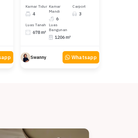
Kamar Tidur
Kamar
Carport
Mandi
4
3
6
Luas Tanah
Luas
Bangunan
678 m²
1206 m²
sapp
Whatsapp
Swanny