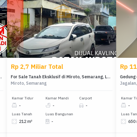
Rp 2,7 Miliar Total
Rp 11,
itragrand, Semarang, LT 120m²
For Sale Tanah Eksklusif di Miroto, Semarang, LT 212m²
Miroto, Semarang
Jagalan
Kamar Tidur
Kamar Mandi
Carport
Kamar Ti
-
-
-
-
Luas Tanah
Luas Bangunan
Luas Ta
212 m²
-
650