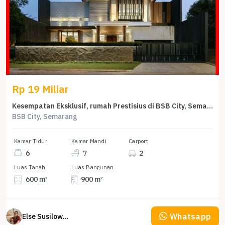
Rp 19 Miliar
Kesempatan Eksklusif, rumah Prestisius di BSB City, Semarang, LB 900m²
BSB City, Semarang
Kamar Tidur
Kamar Mandi
Carport
6
7
2
Luas Tanah
Luas Bangunan
600 m²
900 m²
Whatsapp
Else Susilowaty