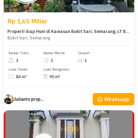
Rp 1,65 Miliar
Properti Siap Huni di Kawasan Bukit Sari, Semarang, LT 84m²
Bukit Sari, Semarang
Kamar Tidur
Kamar Mandi
Carport
3
2
1
Luas Tanah
Luas Bangunan
84 m²
90 m²
Whatsapp
Julianto property Julianto