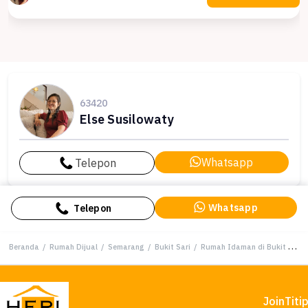
63420
Else Susilowaty
Whatsapp
Telepon
Whatsapp
Telepon
Beranda
/
Rumah Dijual
/
Semarang
/
Bukit Sari
/
Rumah Idaman di Bukit Sari, Semarang, 3 KT, Harga 1,65 Miliar
Join
Titi