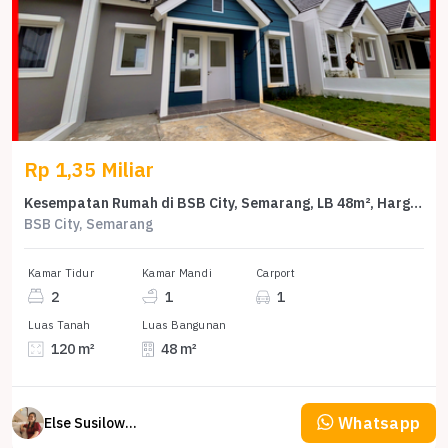
Rp 1,35 Miliar
Kesempatan Rumah di BSB City, Semarang, LB 48m², Harga 1,35 Miliar
BSB City, Semarang
Kamar Tidur
Kamar Mandi
Carport
2
1
1
Luas Tanah
Luas Bangunan
120 m²
48 m²
Whatsapp
Else Susilowaty