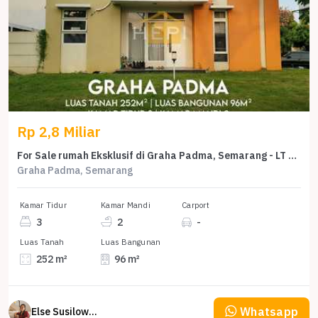
Rp 2,8 Miliar
For Sale rumah Eksklusif di Graha Padma, Semarang - LT 252m²
Graha Padma, Semarang
Kamar Tidur
Kamar Mandi
Carport
3
2
-
Luas Tanah
Luas Bangunan
252 m²
96 m²
Whatsapp
Else Susilowaty