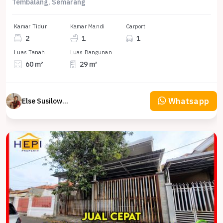
Tembalang, Semarang
Kamar Tidur
Kamar Mandi
Carport
2
1
1
Luas Tanah
Luas Bangunan
60 m²
29 m²
Whatsapp
Else Susilowaty