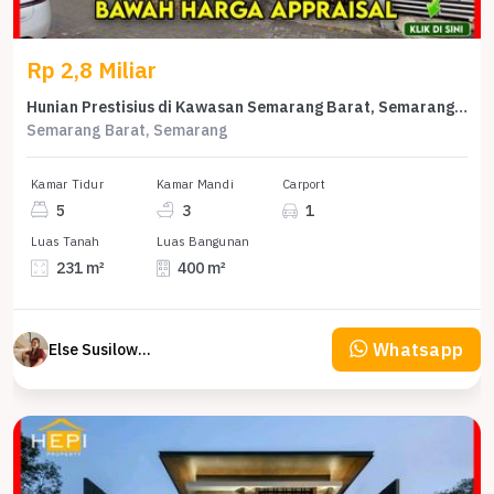
Rp 2,8 Miliar
Hunian Prestisius di Kawasan Semarang Barat, Semarang, LB 400m², Harga 2,8 Miliar
Semarang Barat, Semarang
Kamar Tidur
Kamar Mandi
Carport
5
3
1
Luas Tanah
Luas Bangunan
231 m²
400 m²
Whatsapp
Else Susilowaty