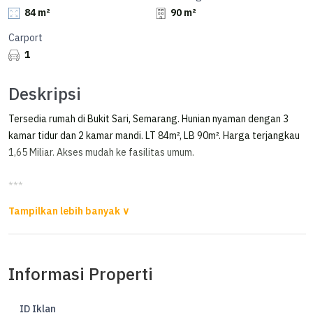
84 m²
90 m²
Carport
1
Deskripsi
Tersedia rumah di Bukit Sari, Semarang. Hunian nyaman dengan 3
kamar tidur dan 2 kamar mandi. LT 84m², LB 90m². Harga terjangkau
1,65 Miliar. Akses mudah ke fasilitas umum.
***
Rumah 2 lantai di Citrasun Garden Semarang
Dijual Rumah di Citrasun Garden Semarang
Informasi Properti
Luas Tanah 84m²
Luas bangunan 90m²
Kamar tidur 3
ID Iklan