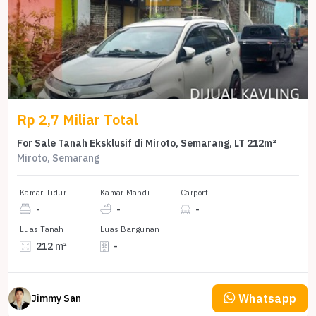
Rp 2,7 Miliar Total
For Sale Tanah Eksklusif di Miroto, Semarang, LT 212m²
Miroto, Semarang
Kamar Tidur
Kamar Mandi
Carport
-
-
-
Luas Tanah
Luas Bangunan
212 m²
-
Whatsapp
Jimmy San