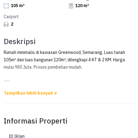
105 m²
120 m²
Carport
2
Deskripsi
Rumah minimalis di kawasan Greenwood, Semarang. Luas tanah
105m² dan luas bangunan 120m², dilengkapi 4 KT & 2 KM. Harga
mulai 985 Juta. Proses pembelian mudah.
***
Rumah 2Lantai Style Bali Modern Perum Greenwood Manyaran
Semarang
Rumah 2 Lantai Style Bali Modern Perum Greenwood Manyaran
Informasi Properti
Semarang
Rumah SHM
ID Iklan