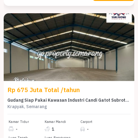
Rp 675 Juta Total /tahun
Gudang Siap Pakai Kawasan Industri Candi Gatot Subroto Semarang
Krapyak, Semarang
Kamar Tidur
Kamar Mandi
Carport
-
1
-
Luas Tanah
Luas Bangunan