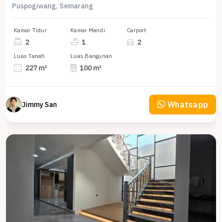
Puspogiwang, Semarang
Kamar Tidur
Kamar Mandi
Carport
2
1
2
Luas Tanah
Luas Bangunan
227 m²
100 m²
Whatsapp
Jimmy San