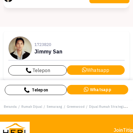
1723820
Jimmy San
Whatsapp
Telepon
Whatsapp
Telepon
Beranda
/
Rumah Dijual
/
Semarang
/
Greenwood
/
Dijual Rumah Strategis di Greenwood, Semarang - LT 105m²
Join
Titi