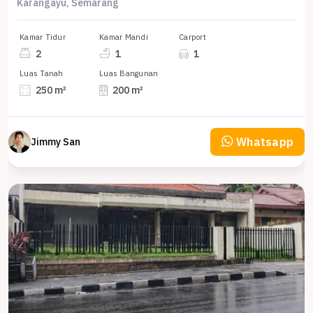
Karangayu, Semarang
Kamar Tidur
Kamar Mandi
Carport
2
1
1
Luas Tanah
Luas Bangunan
250 m²
200 m²
Whatsapp
Jimmy San