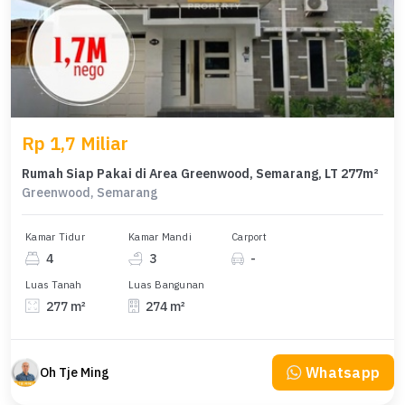
Rp 1,7 Miliar
Rumah Siap Pakai di Area Greenwood, Semarang, LT 277m²
Greenwood, Semarang
Kamar Tidur
Kamar Mandi
Carport
4
3
-
Luas Tanah
Luas Bangunan
277 m²
274 m²
Whatsapp
Oh Tje Ming