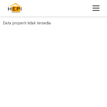
Skip
to
content
Data properti tidak tersedia