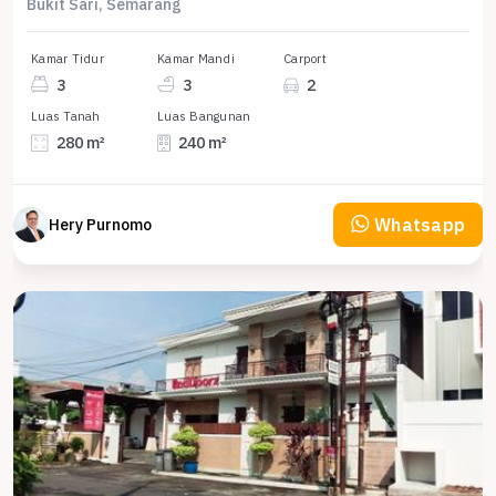
Bukit Sari, Semarang
Kamar Tidur
Kamar Mandi
Carport
3
3
2
Luas Tanah
Luas Bangunan
280 m²
240 m²
Whatsapp
Hery Purnomo