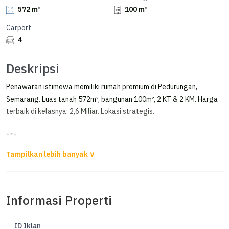
572 m²
100 m²
Carport
4
Deskripsi
Penawaran istimewa memiliki rumah premium di Pedurungan,
Semarang. Luas tanah 572m², bangunan 100m², 2 KT & 2 KM. Harga
terbaik di kelasnya: 2,6 Miliar. Lokasi strategis.
***
Jual Hitung Tanah di Palebon Pedurungan Cocok Rumah Gudang
Workshop
Jual Murah Hitung Tanah di Palebon
Informasi Properti
Pedurungan
Luas tanah 572 m2
ID Iklan