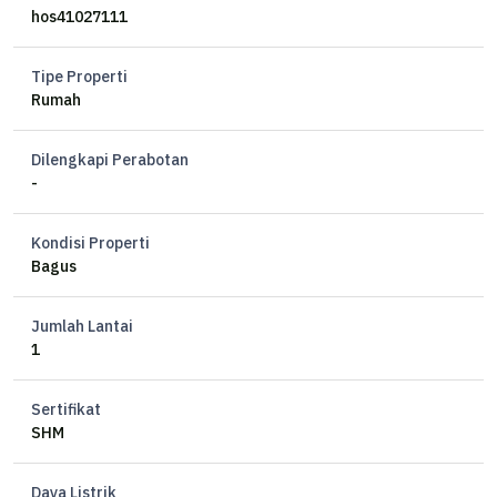
lebar muka 10 meter
hos41027111
bangunan kurang lebih 100 m2
bebas banjir
Tipe Properti
Dekat sekali ke jalan raya
Rumah
jalan bisa papasan
Air PDAM
Dilengkapi Perabotan
Listrik 1300 watt
-
SHM
Harga nego
Kondisi Properti
Bagus
Jumlah Lantai
1
Sertifikat
SHM
Daya Listrik