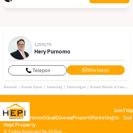
1259179
Hery Purnomo
Whatsapp
Telepon
Beranda
/
Rumah Dijual
/
Semarang
/
Pedurungan
/
Rumah Mewah di Pedurungan, Semarang, 2 Kamar Tidur, LT 572m²
Join
Titi
Home
Dijual
Disewa
Properti
Marketing
Us
Jual
Hepi Property
Jl. Padma Boulevard No.28 Blok AA1, Tambakharjo, Kec. Semarang Barat, Kota Semarang, Jawa Tengah 50145