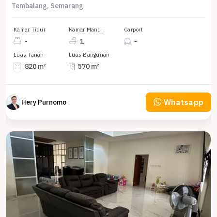
Tembalang, Semarang
Kamar Tidur
Kamar Mandi
Carport
-
1
-
Luas Tanah
Luas Bangunan
820 m²
570 m²
Whatsapp
Hery Purnomo