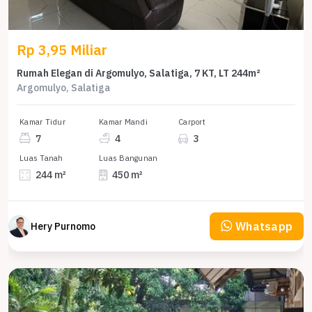
Rp 3,95 Miliar
Rumah Elegan di Argomulyo, Salatiga, 7 KT, LT 244m²
Argomulyo, Salatiga
Kamar Tidur
Kamar Mandi
Carport
7
4
3
Luas Tanah
Luas Bangunan
244 m²
450 m²
Whatsapp
Hery Purnomo