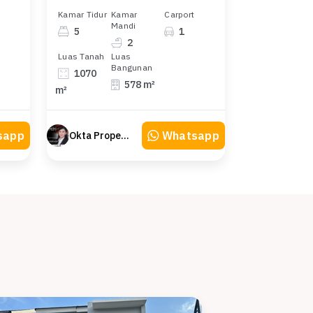
Kamar Tidur
Kamar
Carport
Mandi
5
1
2
Luas Tanah
Luas
Bangunan
1070
578 m²
m²
sapp
Whatsapp
Okta Property