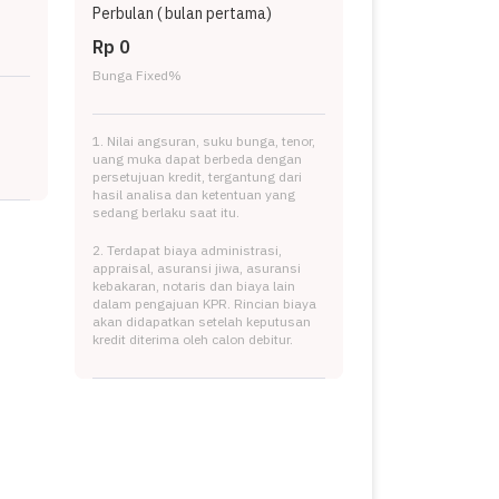
Perbulan (
bulan pertama)
Rp 0
Bunga Fixed
%
1. Nilai angsuran, suku bunga, tenor,
uang muka dapat berbeda dengan
persetujuan kredit, tergantung dari
hasil analisa dan ketentuan yang
sedang berlaku saat itu.
2. Terdapat biaya administrasi,
appraisal, asuransi jiwa, asuransi
kebakaran, notaris dan biaya lain
dalam pengajuan KPR. Rincian biaya
akan didapatkan setelah keputusan
kredit diterima oleh calon debitur.