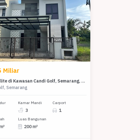
 Miliar
Rumah Elite di Kawasan Candi Golf, Semarang, LB 200m², Harga 4,5 Miliar
olf, Semarang
dur
Kamar Mandi
Carport
3
1
nah
Luas Bangunan
 m²
200 m²