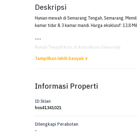
Deskripsi
Hunian mewah di Semarang Tengah, Semarang. Memilik
kamar tidur & 3 kamar mandi. Harga eksklusif: 13,8 Mil
***
Rumah Tengah Kota di Atmodirono Semarang
Dijual Rumah di Atmodirono Semarang
Luas Tanah 435m² (14,5 x 30)
Informasi Properti
Luas Bangunan 625m²
Kamar Tidur 5+1
Kamar mandi 3+1
ID Iklan
Listrik 7700 watt
hos41341021
Air PDAM+sumur
Carport 4 mobil
Dilengkapi Perabotan
Garasi 2 mobil
-
Telepon 2 line