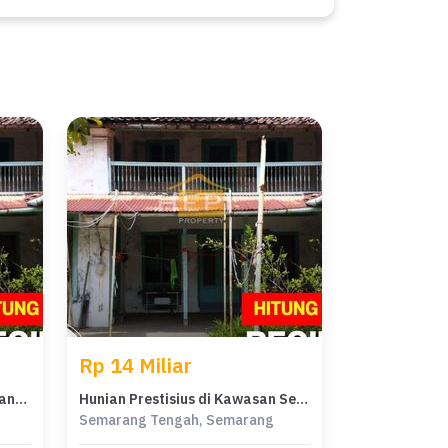
Rp 14 Miliar
Dijual rumah Mewah di Semarang Tengah, Semarang - LT 1070m²
Hunian Prestisius di Kawasan Semarang Tengah, Semarang, LB 578m², Harga 14 Miliar
Semarang Tengah, Semarang