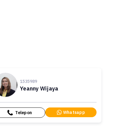
1535989
Yeanny Wijaya
Whatsapp
Telepon