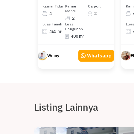
Kamar Tidur
Kamar
Carport
Kama
Mandi
4
2
2
Luas Tanah
Luas
Luas
Bangunan
465 m²
400 m²
Whatsapp
Winny
Listing Lainnya