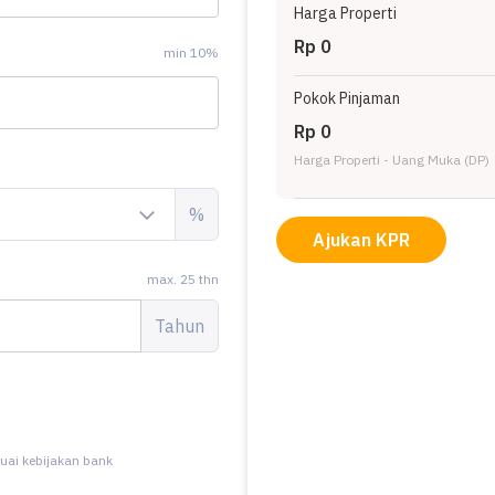
Harga Properti
Rp 0
min 10%
Pokok Pinjaman
Rp 0
Harga Properti - Uang Muka (DP)
%
Ajukan KPR
max. 25 thn
Tahun
uai kebijakan bank