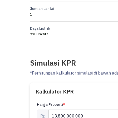
AC 6 unit
Jumlah Lantai
Water Heater
1
Harga 13,8 M nego
Daya Listrik
7700 Watt
Simulasi KPR
*Perhitungan kalkulator simulasi di bawah ad
Kalkulator KPR
Harga Properti
*
Rp