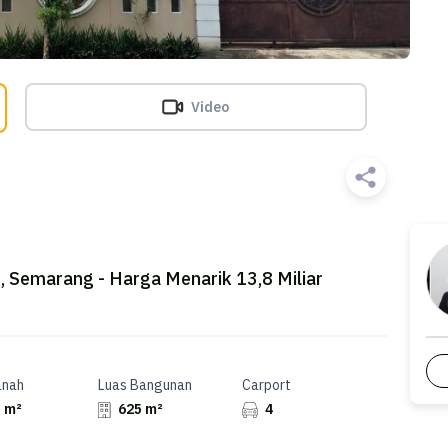
Video
Semarang - Harga Menarik 13,8 Miliar
anah
Luas Bangunan
Carport
 m²
625 m²
4