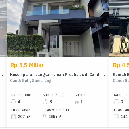
Rp 5,5 Miliar
Rp 4,5
sius di Kawasan Candi Golf, Semarang, LB 250m², Harga 3,7 Miliar
Kesempatan Langka, rumah Prestisius di Candi Golf, Semarang, LB 255m²
Candi Golf, Semarang
Candi G
Kamar Tidur
Kamar Mandi
Carport
Kamar Ti
4
3
1
3
Luas Tanah
Luas Bangunan
Luas Ta
207 m²
255 m²
144