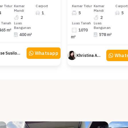
r Tidur
Kamar
Carport
Kamar Tidur
Kamar
Carport
Mandi
Mandi
4
1
5
5
2
2
 Tanah
Luas
Luas Tanah
Luas
Bangunan
Bangunan
465 m²
1070
400 m²
578 m²
m²
Whatsapp
Else Susilowaty
What
Khristina Atmodjo