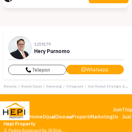
1259179
Hery Purnomo
Whatsapp
Telepon
Beranda
/
Rumah Dijual
/
Semarang
/
Citragrand
/
Jual Rumah Strategis di Citragrand, Semarang - LT 120m²
Join
Titi
Home
Dijual
Disewa
Properti
Marketing
Us
Jual
Hepi Property
Jl. Padma Boulevard No.28 Blok AA1, Tambakharjo, Kec. Semarang Barat, Kota Semarang, Jawa Tengah 50145