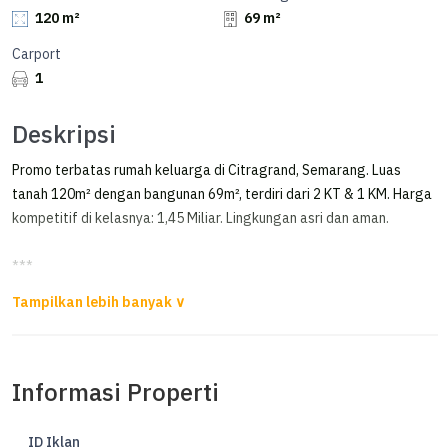
120 m²
69 m²
Carport
1
Deskripsi
Promo terbatas rumah keluarga di Citragrand, Semarang. Luas
tanah 120m² dengan bangunan 69m², terdiri dari 2 KT & 1 KM. Harga
kompetitif di kelasnya: 1,45 Miliar. Lingkungan asri dan aman.
***
Termurah Rapi Siap Huni di Citragrand Tembalang Semarang Dekat
Undip
Hanya 15 menit ke kampus Undip Tembalang
Informasi Properti
Rapi dan Siap Huni
Semi Furnished
ID Iklan