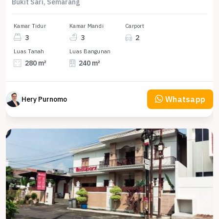
Bukit Sari, Semarang
Kamar Tidur
Kamar Mandi
Carport
3
3
2
Luas Tanah
Luas Bangunan
280 m²
240 m²
Whatsapp
Hery Purnomo