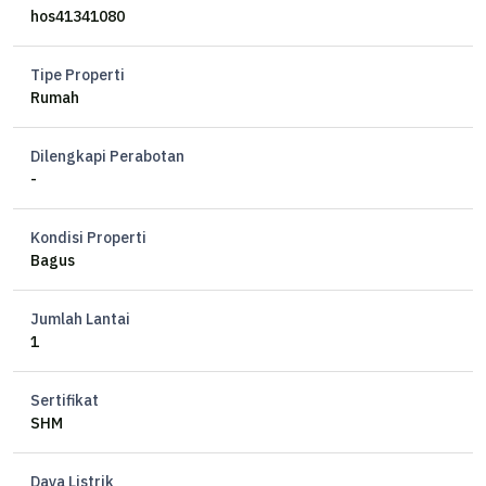
Luas tanah 120 m2
hos41341080
Bangunan 69 m2
Halaman belakang sudah di rapikan
Tipe Properti
SHM
Rumah
Kamar tidur 2
Kamar mandi 1
Dilengkapi Perabotan
SHM
-
Hadap Tenggara
Kondisi Properti
Jalan lebar
Bagus
Double Gate System
Bebas Banjir
Jumlah Lantai
Bisa KPR
1
Sertifikat
SHM
Daya Listrik