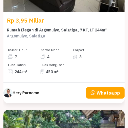
Rp 3,95 Miliar
Rumah Elegan di Argomulyo, Salatiga, 7 KT, LT 244m²
Argomulyo, Salatiga
Kamar Tidur
Kamar Mandi
Carport
7
4
3
Luas Tanah
Luas Bangunan
244 m²
450 m²
Whatsapp
Hery Purnomo