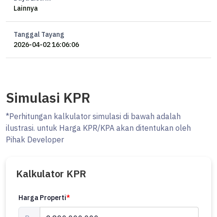
Lainnya
- Dekat dengan SMPN 33 Semarang
- 2 menit ke Puskesmas
- 3 menit ke kolam renang Alamanda
Tanggal Tayang
- 6 menit ke UNDIP
2026-04-02 16:06:06
- 6 menit ke UNIMUS
- 7 menit ke RSUD Wongsonegoro
-
Harga 2,89 M (NEGO Sampe Deal)
Simulasi KPR
*Perhitungan kalkulator simulasi di bawah adalah
ilustrasi. untuk Harga KPR/KPA akan ditentukan oleh
Pihak Developer
Kalkulator KPR
Harga Properti
*