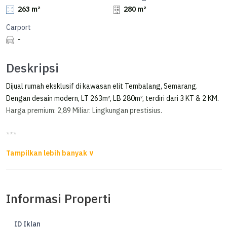
263 m²
280 m²
Carport
-
Deskripsi
Dijual rumah eksklusif di kawasan elit Tembalang, Semarang.
Dengan desain modern, LT 263m², LB 280m², terdiri dari 3 KT & 2 KM.
Harga premium: 2,89 Miliar. Lingkungan prestisius.
***
Dijual Rumah Semi Furnish Mangunharjo Tembalang Semarang
Dijual Semi Furnish Rumah 2 Lantai Minimalis
di 369 View Mangunharjo Tembalang - Semarang
Informasi Properti
Luas Tanah 263m²
Luas Tanah 280m²
ID Iklan