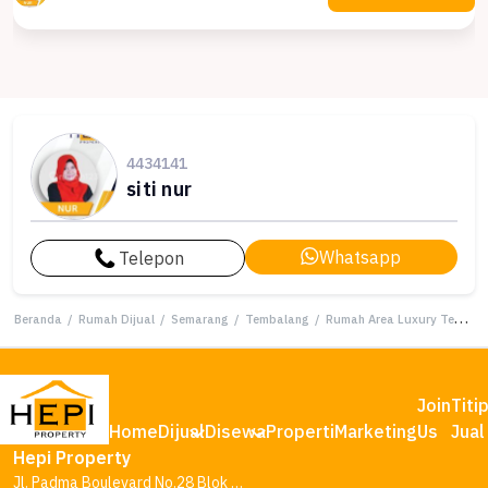
4434141
siti nur
Whatsapp
Telepon
Beranda
/
Rumah Dijual
/
Semarang
/
Tembalang
/
Rumah Area Luxury Tembalang, Semarang - Harga Menarik 2,89 Miliar
Join
Titi
Home
Dijual
Disewa
Properti
Marketing
Us
Jual
Hepi Property
Jl. Padma Boulevard No.28 Blok AA1, Tambakharjo, Kec. Semarang Barat, Kota Semarang, Jawa Tengah 50145