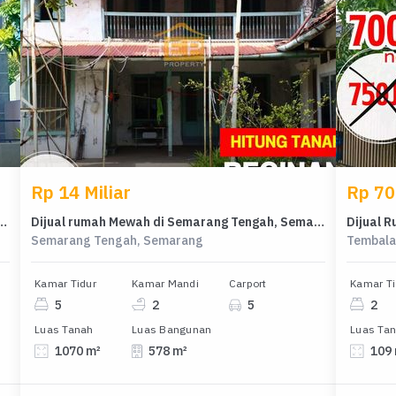
Rp 14 Miliar
Rp 70
ragrand, Semarang - Harga Terbaik 3,1 Miliar
Dijual rumah Mewah di Semarang Tengah, Semarang - LT 1070m²
Semarang Tengah, Semarang
Tembala
Kamar Tidur
Kamar Mandi
Carport
Kamar Ti
5
2
5
2
Luas Tanah
Luas Bangunan
Luas Ta
1070 m²
578 m²
109