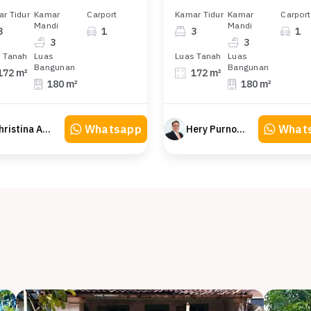
r Tidur
Kamar
Carport
Kamar Tidur
Kamar
Carport
Mandi
Mandi
3
1
3
1
3
3
 Tanah
Luas
Luas Tanah
Luas
Bangunan
Bangunan
172 m²
172 m²
180 m²
180 m²
Whatsapp
What
Khristina Atmodjo
Hery Purnomo