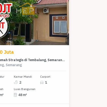
0 Juta
Dijual Rumah Strategis di Tembalang, Semarang - LT 109m²
ng, Semarang
dur
Kamar Mandi
Carport
2
1
nah
Luas Bangunan
 m²
48 m²