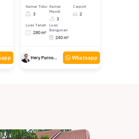
Kamar Tidur
Kamar
Carport
Mandi
3
2
3
Luas Tanah
Luas
Bangunan
280 m²
240 m²
sapp
Whatsapp
Hery Purnomo