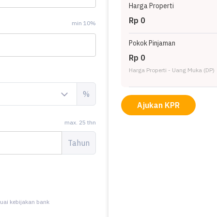
Harga Properti
Rp 0
min 10%
Pokok Pinjaman
Rp 0
Harga Properti - Uang Muka (DP)
%
Ajukan KPR
max. 25 thn
Tahun
uai kebijakan bank