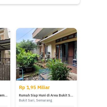
Rp 1,95 Miliar
Hunian Favorit di Bukit Sari, Semarang, 3 KT, Harga 1,9 Miliar
Rumah Siap Huni di Area Bukit Sari, Semarang, LT 280m²
Bukit Sari, Semarang