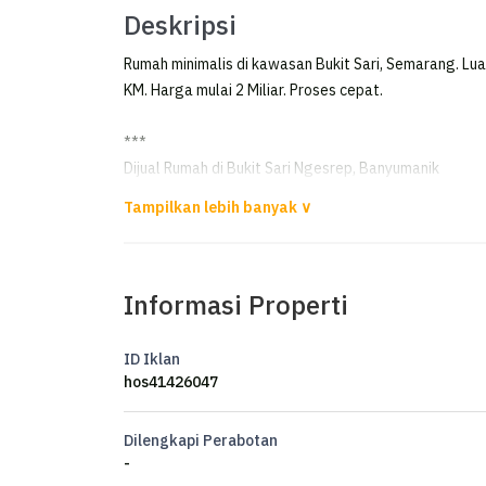
Deskripsi
Rumah minimalis di kawasan Bukit Sari, Semarang. Lu
KM. Harga mulai 2 Miliar. Proses cepat.
***
Dijual Rumah di Bukit Sari Ngesrep, Banyumanik
Dijual Rumah di Bukit Sari
Ngesrep, Banyumanik
Informasi Properti
Luas tanah 210 m2
Bangunan 269 m2
Kamar tidur 4
ID Iklan
Kamar mandi 3
hos41426047
Listrik 2200 Watt
Air Artetis
Dilengkapi Perabotan
Hadap Selatan
-
SHM