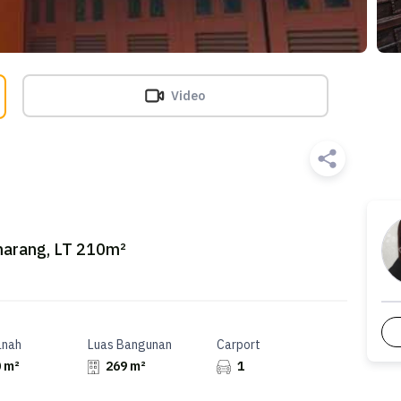
Video
emarang, LT 210m²
anah
Luas Bangunan
Carport
 m²
269 m²
1