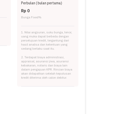
Perbulan (
bulan pertama)
Rp 0
Bunga Fixed
%
1. Nilai angsuran, suku bunga, tenor,
uang muka dapat berbeda dengan
persetujuan kredit, tergantung dari
hasil analisa dan ketentuan yang
sedang berlaku saat itu.
2. Terdapat biaya administrasi,
appraisal, asuransi jiwa, asuransi
kebakaran, notaris dan biaya lain
dalam pengajuan KPR. Rincian biaya
akan didapatkan setelah keputusan
kredit diterima oleh calon debitur.