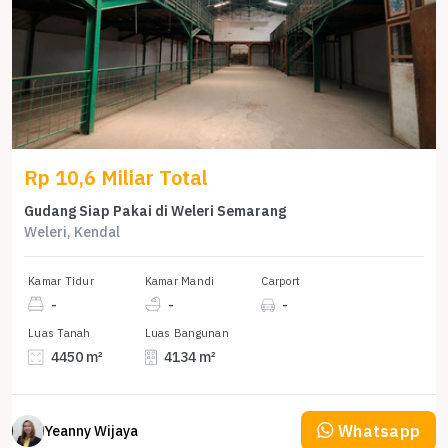
Rp 10,6 Miliar Total
Gudang Siap Pakai di Weleri Semarang
Weleri, Kendal
Kamar Tidur
Kamar Mandi
Carport
-
-
-
Luas Tanah
Luas Bangunan
4450 m²
4134 m²
Whatsapp
Yeanny Wijaya