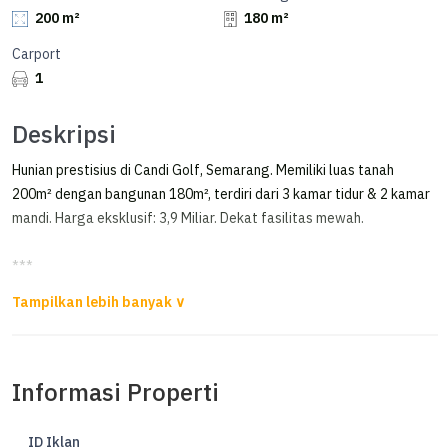
200 m²
180 m²
Carport
1
Deskripsi
Hunian prestisius di Candi Golf, Semarang. Memiliki luas tanah
200m² dengan bangunan 180m², terdiri dari 3 kamar tidur & 2 kamar
mandi. Harga eksklusif: 3,9 Miliar. Dekat fasilitas mewah.
***
Rumah Siap Huni Graha Candigolf Semarang
Dijual rumah di Candigolf Semarang
Informasi Properti
Luas Tanah 200 m2
Luas Bangunan 180 m2
3 Kamar Tidur
ID Iklan