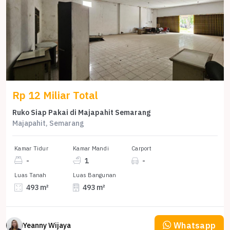
Rp 12 Miliar Total
Ruko Siap Pakai di Majapahit Semarang
Majapahit, Semarang
Kamar Tidur
Kamar Mandi
Carport
-
1
-
Luas Tanah
Luas Bangunan
493 m²
493 m²
Whatsapp
Yeanny Wijaya