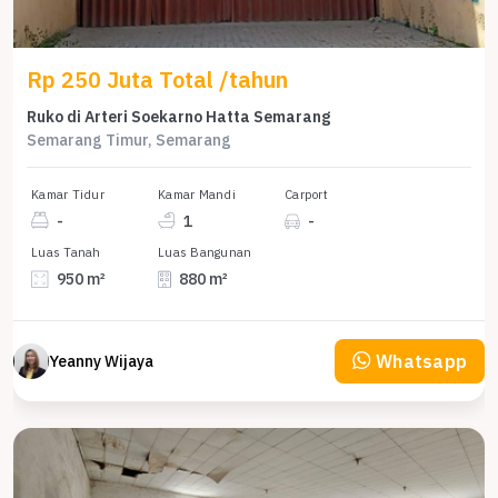
Rp 250 Juta Total /tahun
Ruko di Arteri Soekarno Hatta Semarang
Semarang Timur, Semarang
Kamar Tidur
Kamar Mandi
Carport
-
1
-
Luas Tanah
Luas Bangunan
950 m²
880 m²
Whatsapp
Yeanny Wijaya