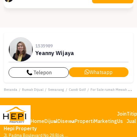
1535989
Yeanny Wijaya
Whatsapp
Telepon
Beranda
/
Rumah Dijual
/
Semarang
/
Candi Golf
/
For Sale rumah Mewah di Candi Golf, Semarang - LT 200m²
Join
Titi
Home
Dijual
Disewa
Properti
Marketing
Us
Jual
Hepi Property
Jl. Padma Boulevard No.28 Blok AA1, Tambakharjo, Kec. Semarang Barat, Kota Semarang, Jawa Tengah 50145