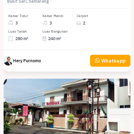
Bukit Sari, Semarang
Kamar Tidur
Kamar Mandi
Carport
3
3
2
Luas Tanah
Luas Bangunan
280 m²
240 m²
Whatsapp
Hery Purnomo