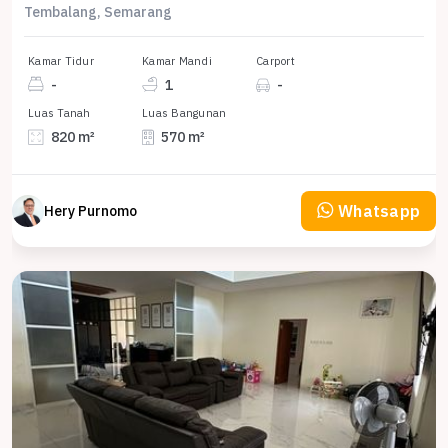
Tembalang, Semarang
Kamar Tidur
Kamar Mandi
Carport
-
1
-
Luas Tanah
Luas Bangunan
820 m²
570 m²
Whatsapp
Hery Purnomo