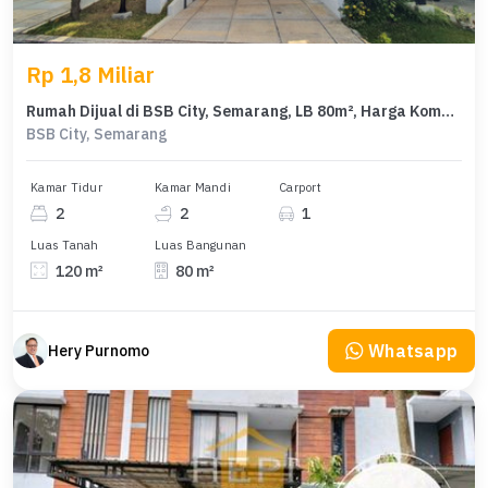
Rp 1,8 Miliar
Rumah Dijual di BSB City, Semarang, LB 80m², Harga Kompetitif!
BSB City, Semarang
Kamar Tidur
Kamar Mandi
Carport
2
2
1
Luas Tanah
Luas Bangunan
120 m²
80 m²
Whatsapp
Hery Purnomo