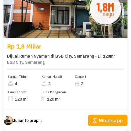
Rp 1,8 Miliar
Dijual Rumah Nyaman di BSB City, Semarang - LT 120m²
BSB City, Semarang
Kamar Tidur
Kamar Mandi
Carport
4
2
2
Luas Tanah
Luas Bangunan
120 m²
120 m²
Whatsapp
Julianto property Julianto