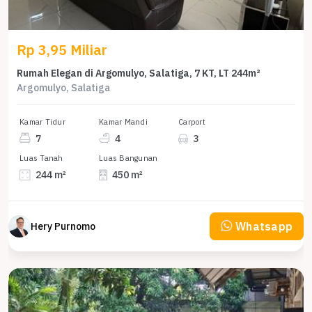
Rp 3,95 Miliar
Rumah Elegan di Argomulyo, Salatiga, 7 KT, LT 244m²
Argomulyo, Salatiga
Kamar Tidur
Kamar Mandi
Carport
7
4
3
Luas Tanah
Luas Bangunan
244 m²
450 m²
Whatsapp
Hery Purnomo