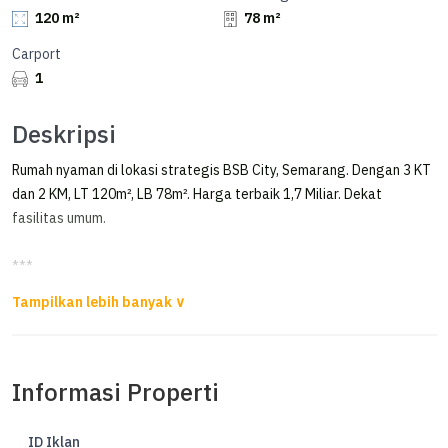
120 m²
78 m²
Carport
1
Deskripsi
Rumah nyaman di lokasi strategis BSB City, Semarang. Dengan 3 KT
dan 2 KM, LT 120m², LB 78m². Harga terbaik 1,7 Miliar. Dekat
fasilitas umum.
***
Rumah 2 Lantai Full Furnished di Serena Hill Citraland Bsb
Rumah 2 Lantai Full Furnished di Serena Hill Citraland Bsb
Informasi Properti
Cluster one Gate System
Keamanan 24jam
ID Iklan