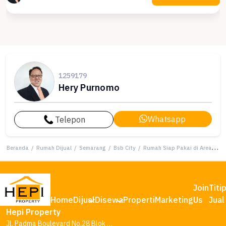
1259179
Hery Purnomo
Whatsapp
Telepon
Beranda
/
Rumah Dijual
/
Semarang
/
Bsb City
/
Rumah Siap Pakai di Area BSB City, Semarang, LT 120m²
Join
Titi
Home
Dijual
Disewa
Properti
Marketing
Us
Jual
Hepi Property
Jl. Padma Boulevard No.28 Blok AA1, Tambakharjo, Kec. Semarang Barat, Kota Semarang, Jawa Tengah 50145