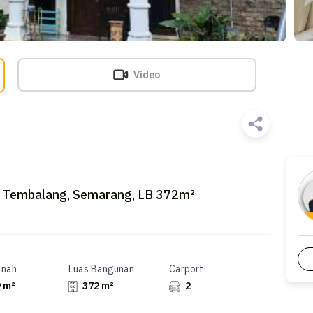
Video
i Tembalang, Semarang, LB 372m²
anah
Luas Bangunan
Carport
 m²
372 m²
2