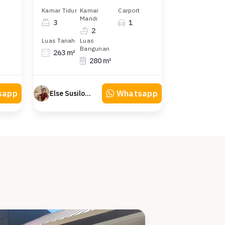
Kamar Tidur
Kamar
Carport
Mandi
3
1
2
Luas Tanah
Luas
Bangunan
263 m²
280 m²
sapp
Whatsapp
Else Susilowaty