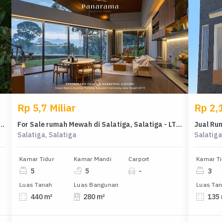
Rp 5,7 Miliar
Rp 2,1
 Strategis di Polaman, Semarang, Harga 2,5 Miliar
For Sale rumah Mewah di Salatiga, Salatiga - LT 440m²
Salatiga, Salatiga
Salatiga
Kamar Tidur
Kamar Mandi
Carport
Kamar Ti
5
5
-
3
Luas Tanah
Luas Bangunan
Luas Ta
440 m²
280 m²
135