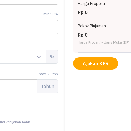
Harga Properti
Rp 0
min 10%
Pokok Pinjaman
Rp 0
Harga Properti - Uang Muka (DP)
%
Ajukan KPR
max. 25 thn
Tahun
uai kebijakan bank