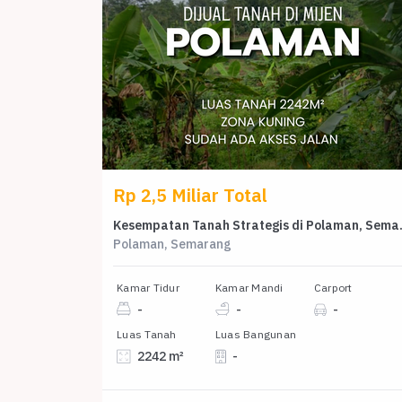
Rp 2,5 Miliar Total
Kesempatan Tanah
Polaman, Semarang
Kamar Tidur
Kamar Mandi
Carport
-
-
-
Luas Tanah
Luas Bangunan
2242 m²
-