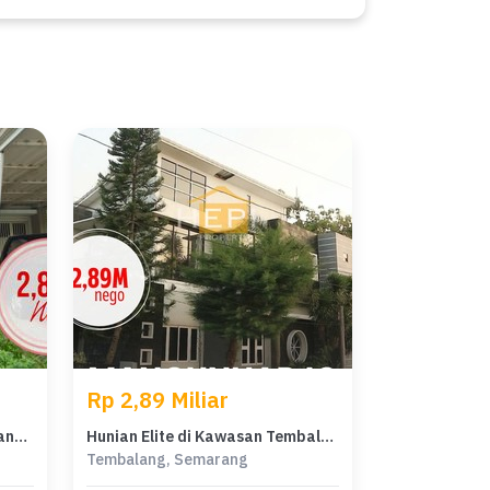
Rp 2,89 Miliar
Rumah Area Premium Tembalang, Semarang - Harga Terbaik 2,85 Miliar
Hunian Elite di Kawasan Tembalang, Semarang, LB 280m², Harga 2,89 Miliar
Tembalang, Semarang