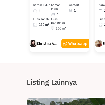
Kamar Tidur
Kamar
Carport
Kama
Mandi
4
1
4
Luas Tanah
Luas
Luas
Bangunan
250 m²
256 m²
Whatsapp
Khristina Atmodjo
Listing Lainnya