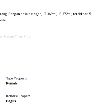
ng. Dengan desain elegan, LT 369m², LB 372m², terdiri dari 5
ius.
ok Hadap Timur Selatan
ANG
Tipe Properti
Rumah
Kondisi Properti
Bagus