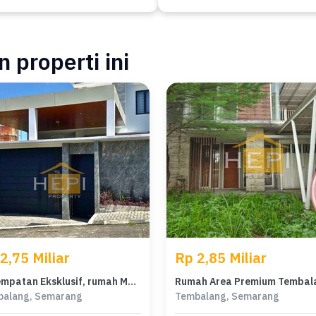
 properti ini
2,75 Miliar
Rp 2,85 Miliar
Kesempatan Eksklusif, rumah Mewah di Tembalang, Semarang, LB 205m²
balang, Semarang
Tembalang, Semarang