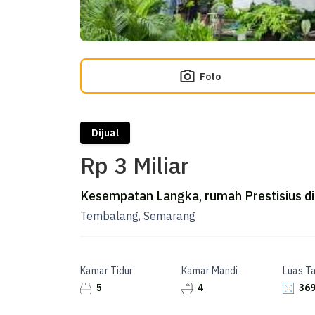
Foto
Dijual
Rp 3 Miliar
Kesempatan Langka, rumah Prestisius d
Tembalang, Semarang
Kamar Tidur
Kamar Mandi
Luas T
5
4
369