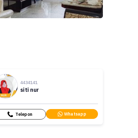
4434141
siti nur
Whatsapp
Telepon