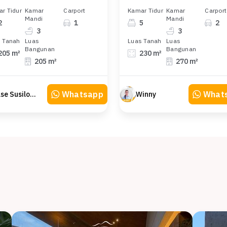
r Tidur
Kamar
Carport
Kamar Tidur
Kamar
Carport
Mandi
Mandi
2
1
5
2
3
3
 Tanah
Luas
Luas Tanah
Luas
Bangunan
Bangunan
205 m²
230 m²
205 m²
270 m²
Whatsapp
What
Else Susilowaty
Winny