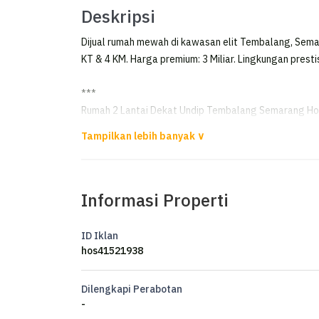
Deskripsi
Dijual rumah mewah di kawasan elit Tembalang, Semara
KT & 4 KM. Harga premium: 3 Miliar. Lingkungan prestis
***
Rumah 2 Lantai Dekat Undip Tembalang Semarang Ho
JUAL RUMAH 2 LANTAI DI PERMATA HIJAU TEMBAL
DEKAT UNDIP SEMARANG
Informasi Properti
Luas Tanah 369m²
Luas Bangunan 372m²
Kamar Tidur 5
ID Iklan
Kamar Mandi 4
hos41521938
Listrik 4400 watt
Air Artetis
Dilengkapi Perabotan
Posisi Hook (timur dan selatan)
-
Sertifikat HM