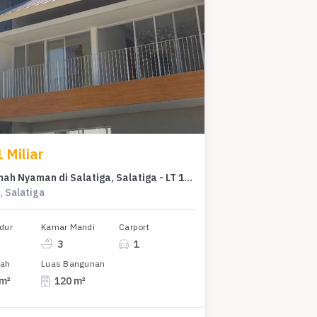
 Miliar
Jual Rumah Nyaman di Salatiga, Salatiga - LT 135m²
, Salatiga
dur
Kamar Mandi
Carport
3
1
nah
Luas Bangunan
 m²
120 m²