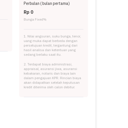
Perbulan (
bulan pertama)
Rp 0
Bunga Fixed
%
1. Nilai angsuran, suku bunga, tenor,
uang muka dapat berbeda dengan
persetujuan kredit, tergantung dari
hasil analisa dan ketentuan yang
sedang berlaku saat itu.
2. Terdapat biaya administrasi,
appraisal, asuransi jiwa, asuransi
kebakaran, notaris dan biaya lain
dalam pengajuan KPR. Rincian biaya
akan didapatkan setelah keputusan
kredit diterima oleh calon debitur.