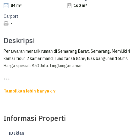
84 m²
160 m²
Carport
-
Deskripsi
Penawaran menarik rumah di Semarang Barat, Semarang. Memiliki 4
kamar tidur, 2 kamar mandi, luas tanah 84m², luas bangunan 160m².
Harga spesial: 850 Juta. Lingkungan aman.
***
Dijual Rumah di Sri Rejeki Semarang
Dijual Rumah di Sri Rejeki Semarang
Informasi Properti
Luas Tanah 84m²
Luas Bangunan 160m²
Kamar Tidur 4
ID Iklan