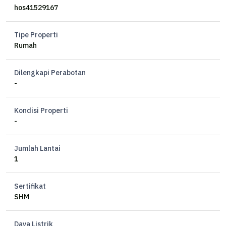
Kamar Mandi 2
hos41529167
Sertifikat HM
Listrik 900 watt
Tipe Properti
Air PDAM
Rumah
Hadap Selatan
Dilengkapi Perabotan
Harga 850 juta nego
-
Kondisi Properti
-
Jumlah Lantai
1
Sertifikat
SHM
Daya Listrik