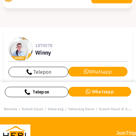
1870578
Winny
Whatsapp
Telepon
Whatsapp
Telepon
Beranda
/
Rumah Dijual
/
Semarang
/
Semarang Barat
/
Rumah Dijual di Semarang Barat, Semarang, LB 160m², Harga Kompetitif!
Join
Titi