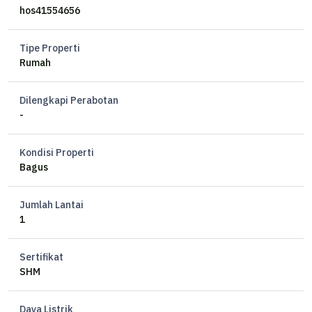
Kamar Tidur 3
hos41554656
Kamar Mandi 3
Listrik 2200 watt
Tipe Properti
Air Artetis
Rumah
Hadap Timur
Sertifikat HM
Dilengkapi Perabotan
-
Harga 1,9 M nego
Kondisi Properti
Bagus
Jumlah Lantai
1
Sertifikat
SHM
Daya Listrik