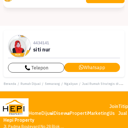
4434141
siti nur
Whatsapp
Telepon
Beranda
/
Rumah Dijual
/
Semarang
/
Ngaliyan
/
Jual Rumah Strategis di Ngaliyan, Semarang - LT 241m²
Join
Titi
Home
Dijual
Disewa
Properti
Marketing
Us
Jual
Hepi Property
Jl. Padma Boulevard No.28 Blok AA1, Tambakharjo, Kec. Semarang Barat, Kota Semarang, Jawa Tengah 50145