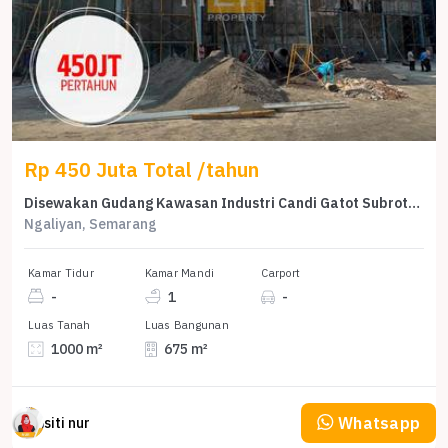
Rp 450 Juta Total /tahun
Disewakan Gudang Kawasan Industri Candi Gatot Subroto Semarang
Ngaliyan, Semarang
Kamar Tidur
Kamar Mandi
Carport
-
1
-
Luas Tanah
Luas Bangunan
1000 m²
675 m²
Whatsapp
siti nur