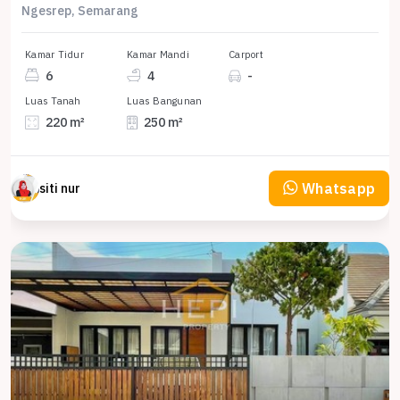
Ngesrep, Semarang
Kamar Tidur
Kamar Mandi
Carport
6
4
-
Luas Tanah
Luas Bangunan
220 m²
250 m²
Whatsapp
siti nur