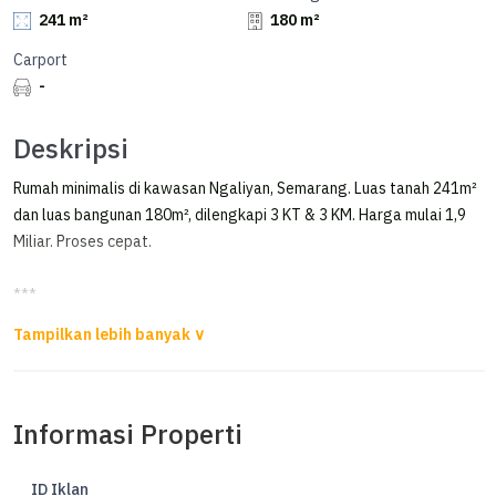
241 m²
180 m²
Carport
-
Deskripsi
Rumah minimalis di kawasan Ngaliyan, Semarang. Luas tanah 241m²
dan luas bangunan 180m², dilengkapi 3 KT & 3 KM. Harga mulai 1,9
Miliar. Proses cepat.
***
Dijual Rumah di Candi Prambanan Kalipancur, Ngaliyan Semarang
Dijual Rumah di Candi Prambanan
Kalipancur, Ngaliyan Semarang
Informasi Properti
Luas Tanah 241m²
Luas Bangunan 180m²
ID Iklan