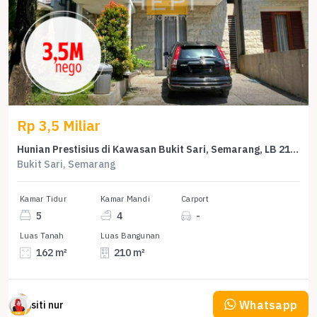
Rp 3,5 Miliar
Hunian Prestisius di Kawasan Bukit Sari, Semarang, LB 210m², Harga 3,5 Miliar
Bukit Sari, Semarang
Kamar Tidur
Kamar Mandi
Carport
5
4
-
Luas Tanah
Luas Bangunan
162 m²
210 m²
Whatsapp
siti nur