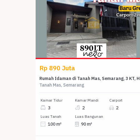
Rp 890 Juta
Ruma
Tanah Mas, Semarang
Kamar Tidur
Kamar Mandi
Carport
3
2
2
Luas Tanah
Luas Bangunan
100 m²
90 m²