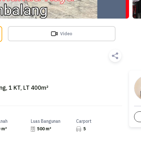
Video
g, 1 KT, LT 400m²
anah
Luas Bangunan
Carport
 m²
500 m²
5