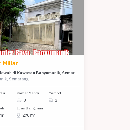
 Miliar
Rumah Mewah di Kawasan Banyumanik, Semarang, LB 270m², Harga 3,2 Miliar
nik, Semarang
dur
Kamar Mandi
Carport
3
2
nah
Luas Bangunan
 m²
270 m²