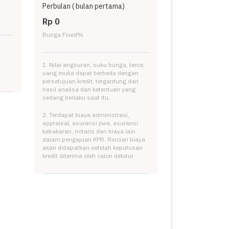
Perbulan (
bulan pertama)
Rp 0
Bunga Fixed
%
1. Nilai angsuran, suku bunga, tenor,
uang muka dapat berbeda dengan
persetujuan kredit, tergantung dari
hasil analisa dan ketentuan yang
sedang berlaku saat itu.
2. Terdapat biaya administrasi,
appraisal, asuransi jiwa, asuransi
kebakaran, notaris dan biaya lain
dalam pengajuan KPR. Rincian biaya
akan didapatkan setelah keputusan
kredit diterima oleh calon debitur.