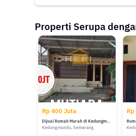
Properti Serupa dengan
Rp 400 Juta
Rp
Dijual Rumah Murah di Kedungmundu, Semarang - Luas Tanah 94m²
Kedungmundu, Semarang
Ked