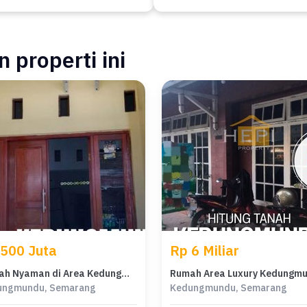
 properti ini
 500 Juta
Rp 6 Miliar
Rumah Nyaman di Area Kedungmundu, Semarang, LT 70m², Harga 500 Juta
ungmundu, Semarang
Kedungmundu, Semarang