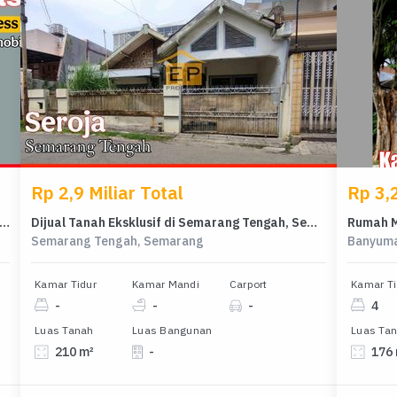
Rp 2,9 Miliar Total
Rp 3,2
h Idaman di Tanah Mas, Semarang, 3 KT, Harga 890 Juta
Dijual Tanah Eksklusif di Semarang Tengah, Semarang, LT 210m²
Semarang Tengah, Semarang
Banyuma
Kamar Tidur
Kamar Mandi
Carport
Kamar Ti
-
-
-
4
Luas Tanah
Luas Bangunan
Luas Ta
210 m²
-
176