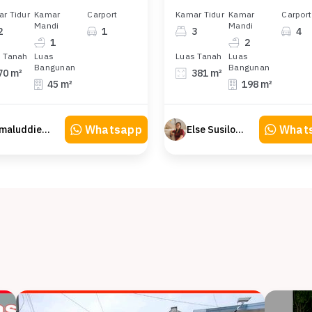
r Tidur
Kamar
Carport
Kamar Tidur
Kamar
Carport
Mandi
Mandi
2
1
3
4
1
2
 Tanah
Luas
Luas Tanah
Luas
Bangunan
Bangunan
70 m²
381 m²
45 m²
198 m²
Whatsapp
What
Amaluddien Property
Else Susilowaty