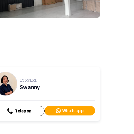
1555151
Swanny
Whatsapp
Telepon