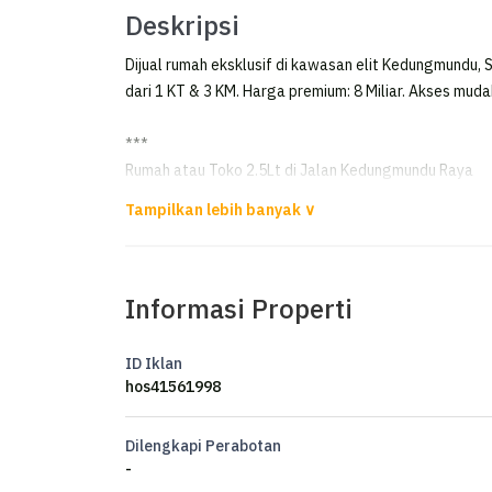
Deskripsi
Dijual rumah eksklusif di kawasan elit Kedungmundu, 
dari 1 KT & 3 KM. Harga premium: 8 Miliar. Akses muda
***
Rumah atau Toko 2.5Lt di Jalan Kedungmundu Raya
Dijual bangunan di Kedungmundu raya
Luas Tanah 400m2
Luas Bangunan 500m2 (2.5LT)
Informasi Properti
Kantor + Kamar tidur 1
Kamar mandi 3
Listrik 5500 + 2200
ID Iklan
Air pdam
hos41561998
Hadap selatan
HGB
Dilengkapi Perabotan
Harga 8M nego
-
info hub Swanny