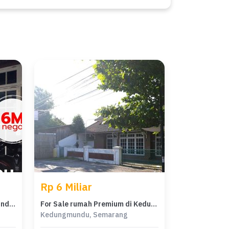
Rp 6 Miliar
Rumah Area Luxury Kedungmundu, Semarang - Harga Terbaik 6 Miliar
For Sale rumah Premium di Kedungmundu, Semarang - LT 381m²
Kedungmundu, Semarang