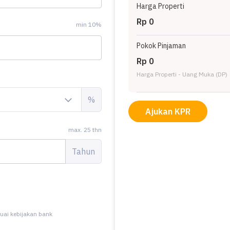
Harga Properti
Rp 0
min 10%
Pokok Pinjaman
Rp 0
Harga Properti - Uang Muka (DP)
%
Ajukan KPR
max. 25 thn
Tahun
uai kebijakan bank