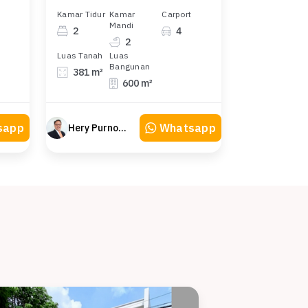
Kamar Tidur
Kamar
Carport
Mandi
2
4
2
Luas Tanah
Luas
Bangunan
381 m²
600 m²
sapp
Whatsapp
Hery Purnomo