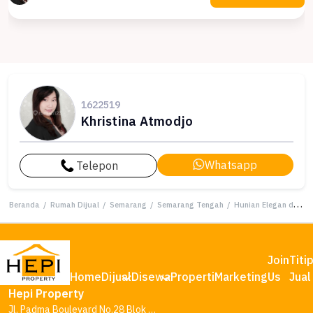
1622519
Khristina Atmodjo
Whatsapp
Telepon
Beranda
/
Rumah Dijual
/
Semarang
/
Semarang Tengah
/
Hunian Elegan di Semarang Tengah, Semarang, 4 KT, LT 162m²
Join
Titi
Home
Dijual
Disewa
Properti
Marketing
Us
Jual
Hepi Property
Jl. Padma Boulevard No.28 Blok AA1, Tambakharjo, Kec. Semarang Barat, Kota Semarang, Jawa Tengah 50145