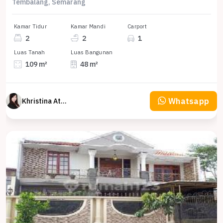
Tembalang, Semarang
Kamar Tidur
Kamar Mandi
Carport
2
2
1
Luas Tanah
Luas Bangunan
109 m²
48 m²
Whatsapp
Khristina Atmodjo