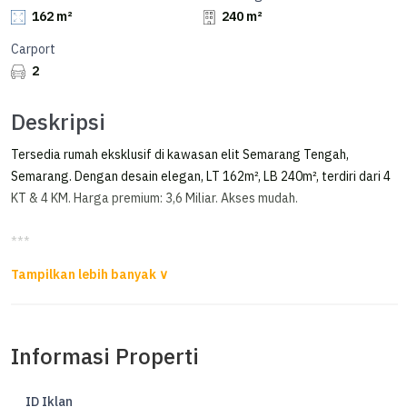
162 m²
240 m²
Carport
2
Deskripsi
Tersedia rumah eksklusif di kawasan elit Semarang Tengah,
Semarang. Dengan desain elegan, LT 162m², LB 240m², terdiri dari 4
KT & 4 KM. Harga premium: 3,6 Miliar. Akses mudah.
***
Dijual Rumah Hook di Taman Seroja Semarang
Dijual Rumah di Taman Seroja Semarang
Informasi Properti
Luas Tanah 162m²
Luas Bangunan 240m²
Kamar Tidur 4
ID Iklan