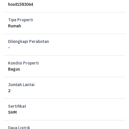
Kamar Mandi 4
hos41583064
Listrik 2200 watt
Air Artetis
Tipe Properti
Hadap Barat Laut-Barat Daya
Rumah
Sertifikat HM
Dilengkapi Perabotan
Harga 3,6 M nego
-
Kondisi Properti
Bagus
Jumlah Lantai
2
Sertifikat
SHM
Daya Listrik