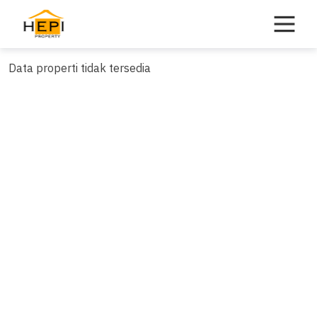
Skip
to
content
Data properti tidak tersedia