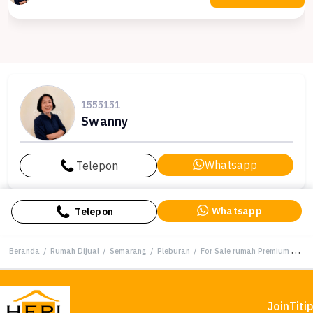
1555151
Swanny
Whatsapp
Telepon
Whatsapp
Telepon
Beranda
/
Rumah Dijual
/
Semarang
/
Pleburan
/
For Sale rumah Premium di Pleburan, Semarang - LT 349m²
Join
Titi