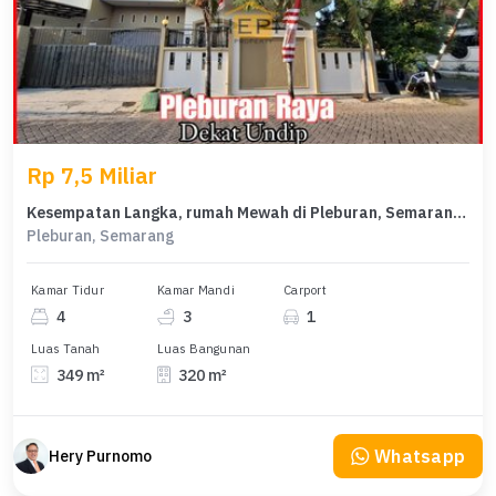
Rp 7,5 Miliar
Kesempatan Langka, rumah Mewah di Pleburan, Semarang, LB 320m²
Pleburan, Semarang
Kamar Tidur
Kamar Mandi
Carport
4
3
1
Luas Tanah
Luas Bangunan
349 m²
320 m²
Whatsapp
Hery Purnomo