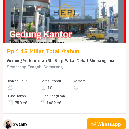
Rp 1,15 Miliar Total /tahun
Gedung Perkantoran 3Lt Siap Pakai Dekat Simpanglima
Semarang Tengah, Semarang
Kamar Tidur
Kamar Mandi
Carport
-
10
-
Luas Tanah
Luas Bangunan
750 m²
1682 m²
Whatsapp
Swanny