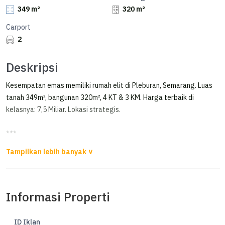
349 m²
320 m²
Carport
2
Deskripsi
Kesempatan emas memiliki rumah elit di Pleburan, Semarang. Luas
tanah 349m², bangunan 320m², 4 KT & 3 KM. Harga terbaik di
kelasnya: 7,5 Miliar. Lokasi strategis.
***
Rumah 2Lt Bagus di Pleburan Raya Dekat Undip
Dijual Rumah SEMI FURNISH
di Pleburan/Singosari Semarang
Informasi Properti
- Jalan Depan lebar
- Posisi Hook
ID Iklan