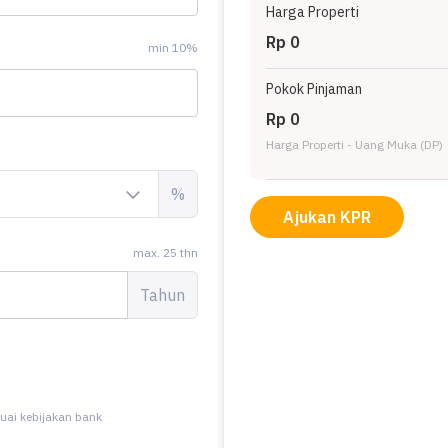
Harga Properti
Rp 0
min 10%
Pokok Pinjaman
Rp 0
Harga Properti - Uang Muka (DP)
%
Ajukan KPR
max. 25 thn
Tahun
uai kebijakan bank