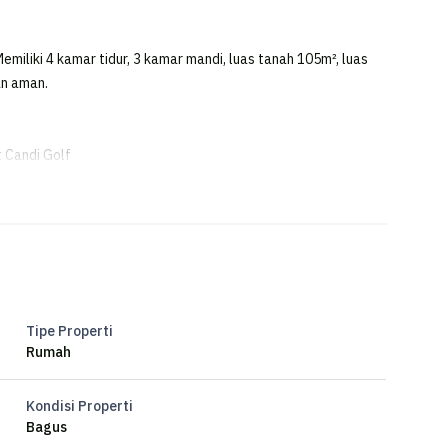
iliki 4 kamar tidur, 3 kamar mandi, luas tanah 105m², luas
an aman.
t Candi Golf
Tipe Properti
Rumah
Kondisi Properti
Bagus