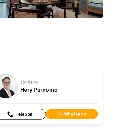
1259179
Hery Purnomo
Whatsapp
Telepon