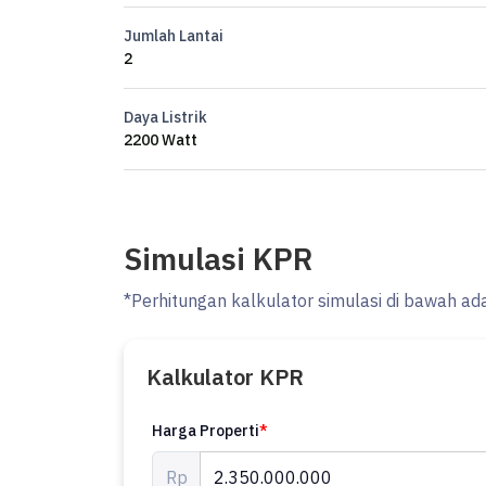
Kamar mandi 3+1
Jumlah Lantai
SHM
2
Harga 2.35M
Daya Listrik
2200 Watt
Simulasi KPR
*Perhitungan kalkulator simulasi di bawah ad
Kalkulator KPR
Harga Properti
*
Rp