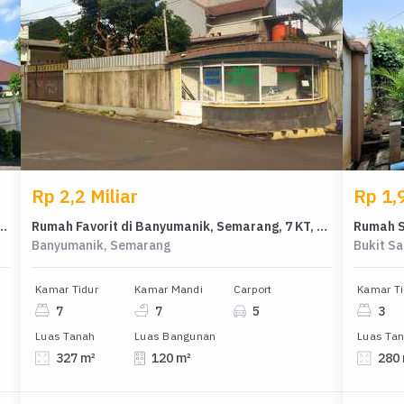
Rp 2,2 Miliar
Rp 1,9
san Bukit Sari, Semarang, LB 1250m², Harga 13 Miliar
Rumah Favorit di Banyumanik, Semarang, 7 KT, Harga 2,2 Miliar
Banyumanik, Semarang
Bukit S
Kamar Tidur
Kamar Mandi
Carport
Kamar Ti
7
7
5
3
Luas Tanah
Luas Bangunan
Luas Ta
327 m²
120 m²
280