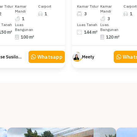
r Tidur
Kamar
Carport
Kamar Tidur
Kamar
Carport
Mandi
Mandi
2
1
3
1
1
3
 Tanah
Luas
Luas Tanah
Luas
Bangunan
Bangunan
150 m²
144 m²
100 m²
120 m²
Whatsapp
What
Else Susilowaty
Meety