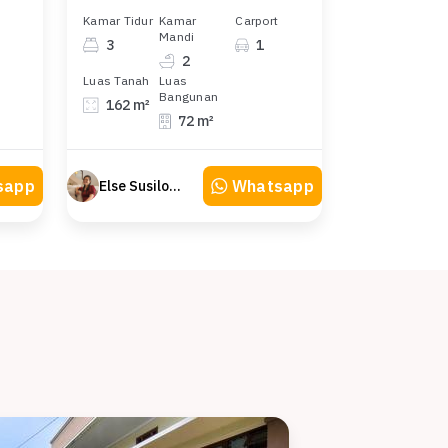
Kamar Tidur
Kamar
Carport
Mandi
3
1
2
Luas Tanah
Luas
Bangunan
162 m²
72 m²
sapp
Whatsapp
Else Susilowaty