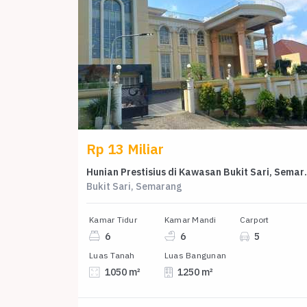
Rp 13 Miliar
Hunian Prestisius di Kawa
Bukit Sari, Semarang
Kamar Tidur
Kamar Mandi
Carport
6
6
5
Luas Tanah
Luas Bangunan
1050 m²
1250 m²