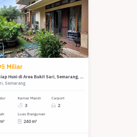
5 Miliar
Rumah Siap Huni di Area Bukit Sari, Semarang, LT 280m²
ari, Semarang
dur
Kamar Mandi
Carport
3
2
nah
Luas Bangunan
 m²
240 m²