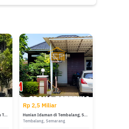
Rp 2,5 Miliar
Rumah Siap Pakai di Kawasan Tembalang, Semarang, LT 144m²
Hunian Idaman di Tembalang, Semarang, 3 KT, Harga 2,5 Miliar
Tembalang, Semarang