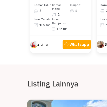
Kamar Tidur
Kamar
Carport
Kama
Mandi
3
1
2
Luas Tanah
Luas
Luas
Bangunan
105 m²
136 m²
Whatsapp
siti nur
Listing Lainnya