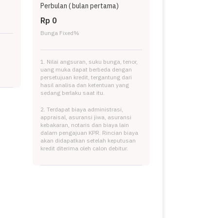
Perbulan (
bulan pertama)
Rp 0
Bunga Fixed
%
1. Nilai angsuran, suku bunga, tenor,
uang muka dapat berbeda dengan
persetujuan kredit, tergantung dari
hasil analisa dan ketentuan yang
sedang berlaku saat itu.
2. Terdapat biaya administrasi,
appraisal, asuransi jiwa, asuransi
kebakaran, notaris dan biaya lain
dalam pengajuan KPR. Rincian biaya
akan didapatkan setelah keputusan
kredit diterima oleh calon debitur.