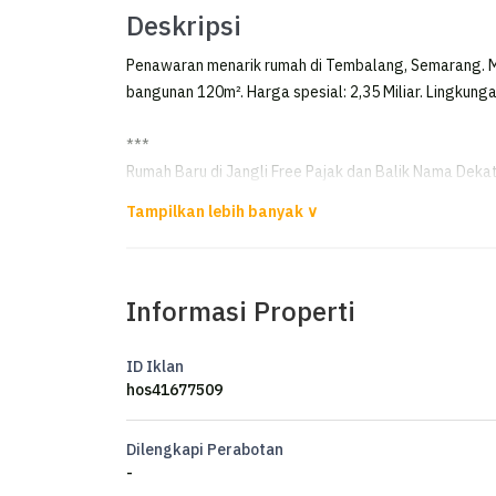
Deskripsi
Penawaran menarik rumah di Tembalang, Semarang. Mem
bangunan 120m². Harga spesial: 2,35 Miliar. Lingkung
***
Rumah Baru di Jangli Free Pajak dan Balik Nama Deka
Dijual Rumah Baru
di jangli
Informasi Properti
Harga sudah termasuk semua pajak dan balik nama
Kondisi : Unfurnished
Foto furnished utk ilustrasi
ID Iklan
hos41677509
View lapangan golf
Luas tanah 105 m2
Dilengkapi Perabotan
Bangunan 120 m2
-
Kamar tidur 4+1