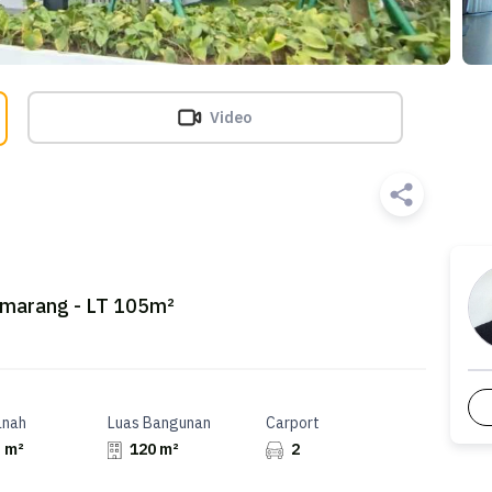
Video
Semarang - LT 105m²
anah
Luas Bangunan
Carport
 m²
120 m²
2