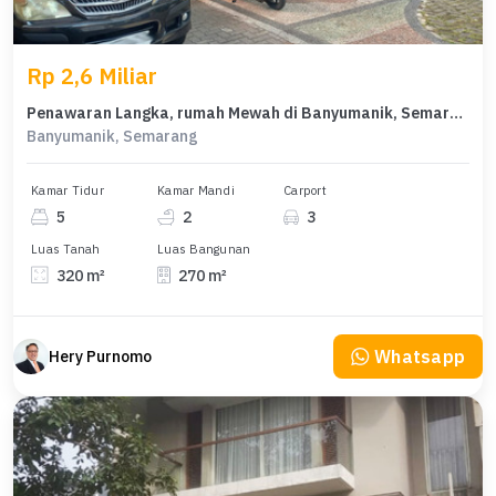
Rp 2,6 Miliar
Penawaran Langka, rumah Mewah di Banyumanik, Semarang, LB 270m²
Banyumanik, Semarang
Kamar Tidur
Kamar Mandi
Carport
5
2
3
Luas Tanah
Luas Bangunan
320 m²
270 m²
Whatsapp
Hery Purnomo