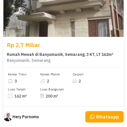
Rp 2,7 Miliar
Rumah Mewah di Banyumanik, Semarang, 3 KT, LT 162m²
Banyumanik, Semarang
Kamar Tidur
Kamar Mandi
Carport
3
2
2
Luas Tanah
Luas Bangunan
162 m²
200 m²
Whatsapp
Hery Purnomo