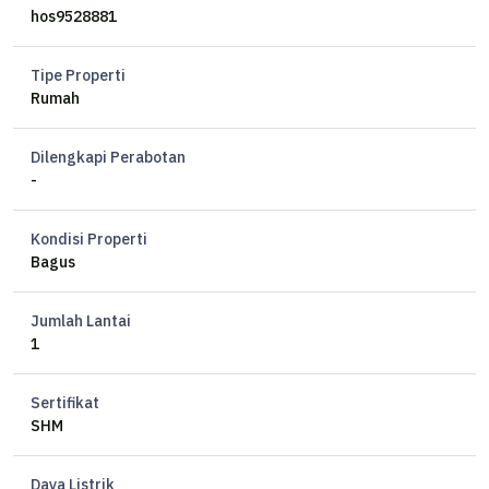
Listrik 3500 watt
hos9528881
Air PDAM
Hadap Barat
Tipe Properti
Sertifikat HM
Rumah
Harga 2,75 M
Dilengkapi Perabotan
-
Kondisi Properti
Bagus
Jumlah Lantai
1
Sertifikat
SHM
Daya Listrik