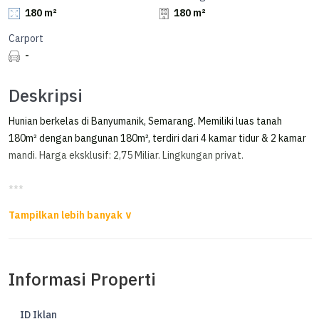
180 m²
180 m²
Carport
-
Deskripsi
Hunian berkelas di Banyumanik, Semarang. Memiliki luas tanah
180m² dengan bangunan 180m², terdiri dari 4 kamar tidur & 2 kamar
mandi. Harga eksklusif: 2,75 Miliar. Lingkungan privat.
***
Rumah Di Villa Aster Banyumanik Siap Pakai
Dijual Rumah di Villa Aster II Srondol Banyumanik
Luas Tanah 180m²
Informasi Properti
Luas Bangunan 180m²
Kamar Tidur 4+1
Kamar Mandi 2+1
ID Iklan