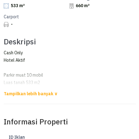
533 m²
660 m²
Carport
-
Deskripsi
Cash Only
Hotel Aktif
Parkir muat 10 mobil
Luas tanah 533 m2
Lebar muka 20 meter
Jalan lebar
Kamar tidur 22
Kamar mandi 22
Informasi Properti
SHM
Hadap Timur
ID Iklan