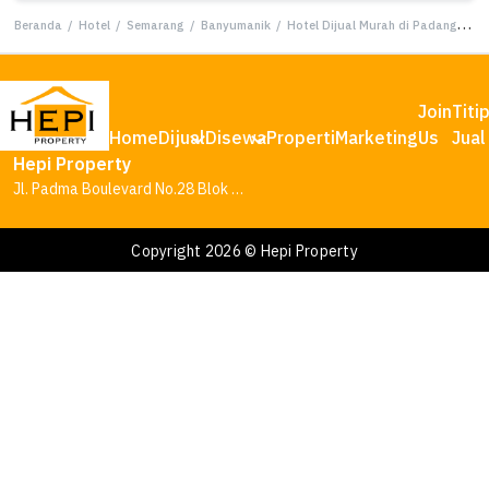
Beranda
/
Hotel
/
Semarang
/
Banyumanik
/
Hotel Dijual Murah di Padangsari Banyumanik
Join
Titi
Home
Dijual
Disewa
Properti
Marketing
Us
Jual
Hepi Property
Jl. Padma Boulevard No.28 Blok AA1, Tambakharjo, Kec. Semarang Barat, Kota Semarang, Jawa Tengah 50145
Copyright 2026 © Hepi Property