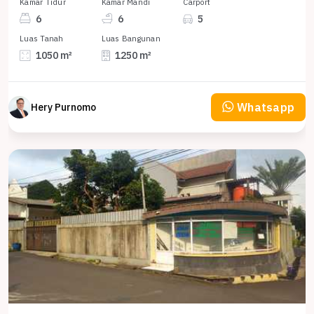
Kamar Tidur
Kamar Mandi
Carport
6
6
5
Luas Tanah
Luas Bangunan
1050 m²
1250 m²
Whatsapp
Hery Purnomo