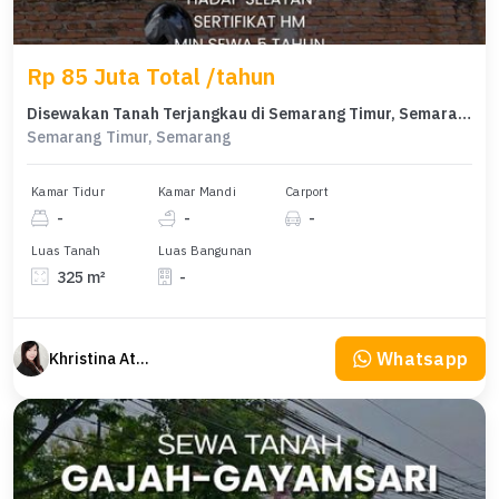
Rp 85 Juta Total /tahun
Disewakan Tanah Terjangkau di Semarang Timur, Semarang, LT 325m²
Semarang Timur, Semarang
Kamar Tidur
Kamar Mandi
Carport
-
-
-
Luas Tanah
Luas Bangunan
325 m²
-
Whatsapp
Khristina Atmodjo