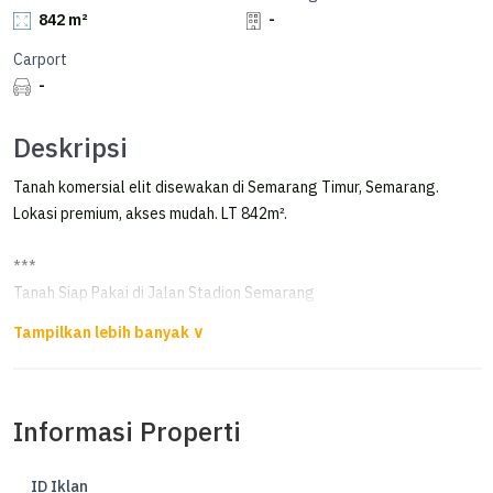
842 m²
-
Carport
-
Deskripsi
Tanah komersial elit disewakan di Semarang Timur, Semarang.
Lokasi premium, akses mudah. LT 842m².
***
Tanah Siap Pakai di Jalan Stadion Semarang
Disewakan tanah di Stadion Semarang
Luas Tanah 842 m2
Informasi Properti
Lebar 24 Meter
Cocok untuk Cafe , Hotel , Bengkel , dll
ID Iklan