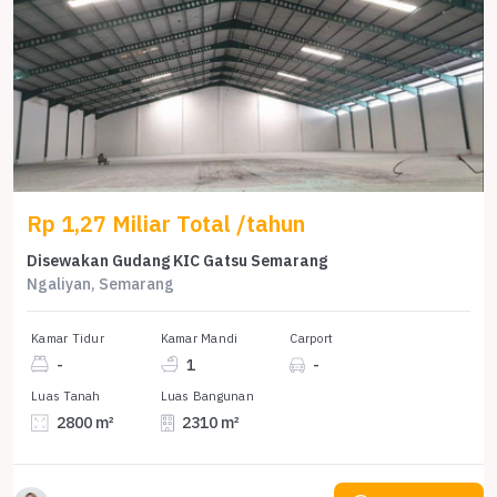
Rp 1,27 Miliar Total /tahun
Disewakan Gudang KIC Gatsu Semarang
Ngaliyan, Semarang
Kamar Tidur
Kamar Mandi
Carport
-
1
-
Luas Tanah
Luas Bangunan
2800 m²
2310 m²