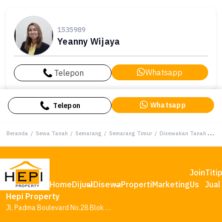
1535989
Yeanny Wijaya
Whatsapp
Telepon
Whatsapp
Telepon
Beranda
/
Sewa Tanah
/
Semarang
/
Semarang Timur
/
Disewakan Tanah Premium di Semarang Timur, Semarang, LT 842m²
Join
Titi
Home
Dijual
Disewa
Properti
Marketing
Us
Jual
Hepi Property
Jl. Padma Boulevard No.28 Blok AA1, Tambakharjo, Kec. Semarang Barat, Kota Semarang, Jawa Tengah 50145