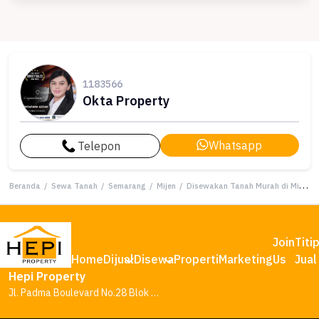
1183566
Okta Property
Whatsapp
Telepon
Beranda
/
Sewa Tanah
/
Semarang
/
Mijen
/
Disewakan Tanah Murah di Mijen, Semarang, LT 689m²
Join
Titi
Home
Dijual
Disewa
Properti
Marketing
Us
Jual
Hepi Property
Jl. Padma Boulevard No.28 Blok AA1, Tambakharjo, Kec. Semarang Barat, Kota Semarang, Jawa Tengah 50145