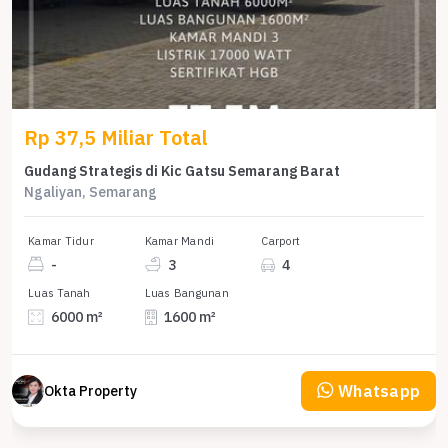
Rp 37,5 Miliar Total
Gudang Strategis di Kic Gatsu Semarang Barat
Ngaliyan, Semarang
Kamar Tidur
Kamar Mandi
Carport
-
3
4
Luas Tanah
Luas Bangunan
6000 m²
1600 m²
Whatsapp
Okta Property