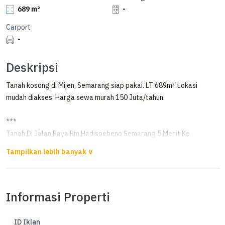
689 m²
-
Carport
-
Deskripsi
Tanah kosong di Mijen, Semarang siap pakai. LT 689m². Lokasi
mudah diakses. Harga sewa murah 150 Juta/tahun.
***
Tanah Di Jalan Raya Rm Hadisoebeno Semarang 5 Menit Ke
Uptownmall
Tanah Di Jalan Raya Rm Hadisoebeno Semarang 5 Menit Ke
Uptownmall
Informasi Properti
1menit ke puskesmas mijen
cocok untuk usaha
ID Iklan