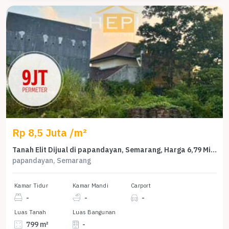
Rp 8,5 Juta /m²
Tanah Elit Dijual di papandayan, Semarang, Harga 6,79 Miliar
papandayan, Semarang
Kamar Tidur
Kamar Mandi
Carport
-
-
-
Luas Tanah
Luas Bangunan
799 m²
-