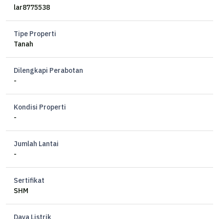
cocok untuk cafe ,dll
lar8775538
Tipe Properti
Tanah
Dilengkapi Perabotan
-
Kondisi Properti
-
Jumlah Lantai
-
Sertifikat
SHM
Daya Listrik