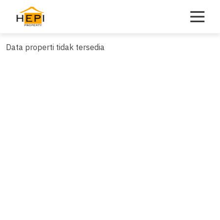
Skip
to
content
Data properti tidak tersedia