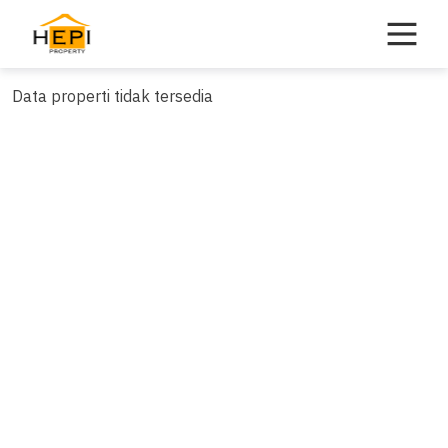
Skip
to
content
Data properti tidak tersedia