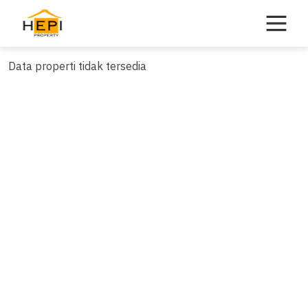
Skip
to
content
Data properti tidak tersedia