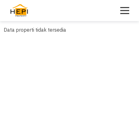
Skip
to
content
Data properti tidak tersedia