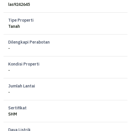
View Gunung dan Pantai
las9242645
SHM
Harga : 350.000 per m² nego
Tipe Properti
Tanah
Dilengkapi Perabotan
-
Kondisi Properti
-
Jumlah Lantai
-
Sertifikat
SHM
Daya Listrik