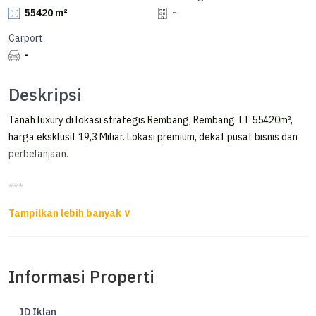
55420 m²
-
Carport
-
Deskripsi
Tanah luxury di lokasi strategis Rembang, Rembang. LT 55420m²,
harga eksklusif 19,3 Miliar. Lokasi premium, dekat pusat bisnis dan
perbelanjaan.
***
Dijual Tanah di Rembang Cocok untuk Tempat Wisata
Dijual Tanah Pinggir Pantai Ex. Tambak cocok untuk tempat wisata
di Rembang
Informasi Properti
LT : 55.420 m²
Lebar bibir pantai kurang lebih 150 m
ID Iklan