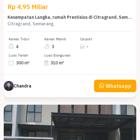
Rp 4,95 Miliar
Kesempatan Langka, rumah Prestisius di Citragrand, Semarang, LB 310m²
Citragrand, Semarang
Kamar Tidur
Kamar Mandi
Carport
4
3
-
Luas Tanah
Luas Bangunan
300 m²
310 m²
Whatsapp
Chandra