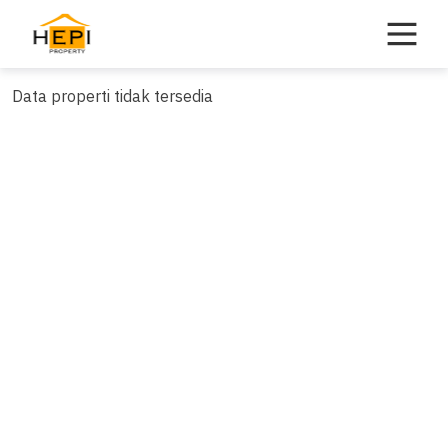
Skip
to
content
Data properti tidak tersedia