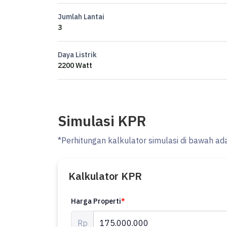
5 menit ke Java Mall
Jumlah Lantai
10 menit ke Simpang Lima
3
Harga 175jt/tahun nego
Daya Listrik
Min sewa 2 tahun
2200 Watt
Simulasi KPR
*Perhitungan kalkulator simulasi di bawah ad
Kalkulator KPR
Harga Properti
*
Rp