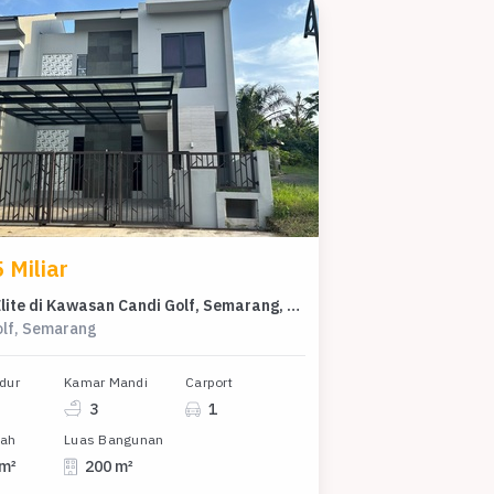
 Miliar
Rumah Elite di Kawasan Candi Golf, Semarang, LB 200m², Harga 4,5 Miliar
olf, Semarang
dur
Kamar Mandi
Carport
3
1
nah
Luas Bangunan
 m²
200 m²