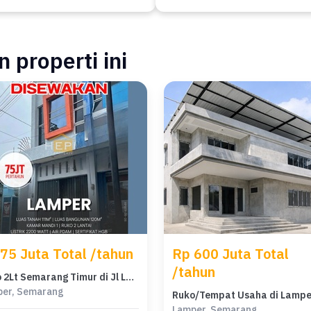
 properti ini
75 Juta Total /tahun
Rp 600 Juta Total
/tahun
Ruko 2Lt Semarang Timur di Jl Lamper Siap Pakai
er, Semarang
Lamper, Semarang