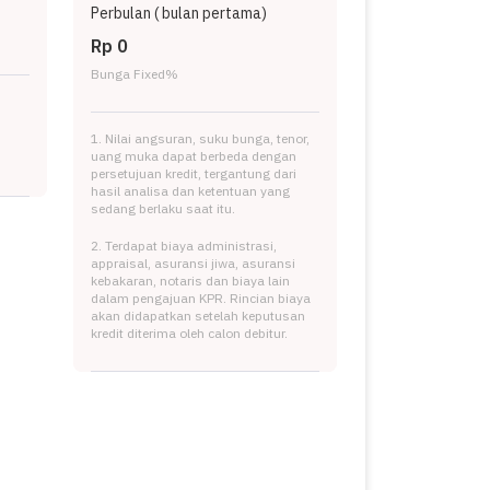
Perbulan (
bulan pertama)
Rp 0
Bunga Fixed
%
1. Nilai angsuran, suku bunga, tenor,
uang muka dapat berbeda dengan
persetujuan kredit, tergantung dari
hasil analisa dan ketentuan yang
sedang berlaku saat itu.
2. Terdapat biaya administrasi,
appraisal, asuransi jiwa, asuransi
kebakaran, notaris dan biaya lain
dalam pengajuan KPR. Rincian biaya
akan didapatkan setelah keputusan
kredit diterima oleh calon debitur.