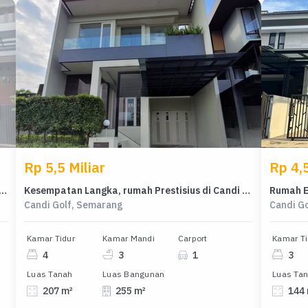
Rp 5,5 Miliar
Rp 4,5
sius di Kawasan Candi Golf, Semarang, LB 250m², Harga 3,7 Miliar
Kesempatan Langka, rumah Prestisius di Candi Golf, Semarang, LB 255m²
Candi Golf, Semarang
Candi G
Kamar Tidur
Kamar Mandi
Carport
Kamar Ti
4
3
1
3
Luas Tanah
Luas Bangunan
Luas Ta
207 m²
255 m²
144