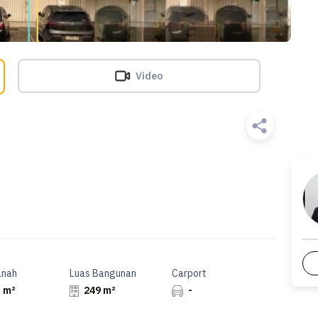
Video
anah
Luas Bangunan
Carport
 m²
249 m²
-