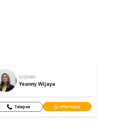
1535989
Yeanny Wijaya
Whatsapp
Telepon