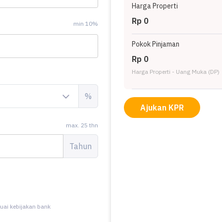
Harga Properti
Rp 0
min 10%
Pokok Pinjaman
Rp 0
Harga Properti - Uang Muka (DP)
%
Ajukan KPR
max. 25 thn
Tahun
uai kebijakan bank