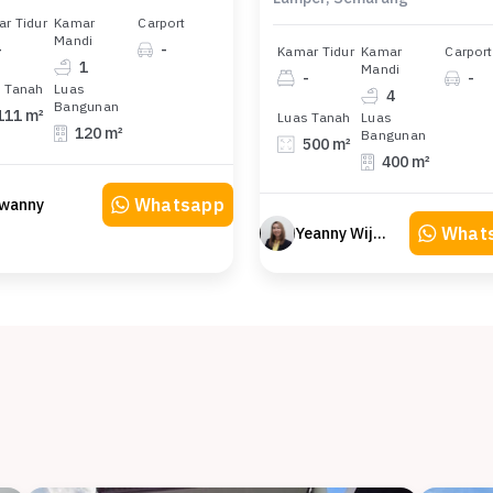
r Tidur
Kamar
Carport
Mandi
-
-
Kamar Tidur
Kamar
Carport
1
Mandi
-
-
 Tanah
Luas
4
Bangunan
111 m²
Luas Tanah
Luas
120 m²
Bangunan
500 m²
400 m²
Whatsapp
wanny
What
Yeanny Wijaya