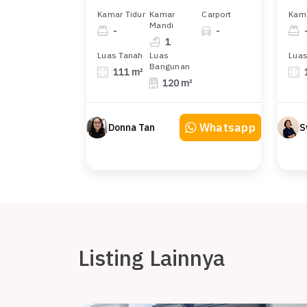
Kamar Tidur
Kamar
Carport
Kama
Mandi
-
-
1
Luas Tanah
Luas
Luas
Bangunan
111 m²
120 m²
Whatsapp
Donna Tan
S
Listing Lainnya