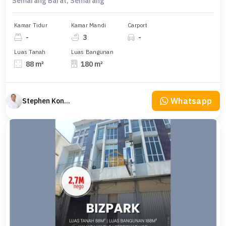
Semarang Barat, Semarang
Kamar Tidur
Kamar Mandi
Carport
-
3
-
Luas Tanah
Luas Bangunan
88 m²
180 m²
Whatsapp
Stephen Konsultan Properti