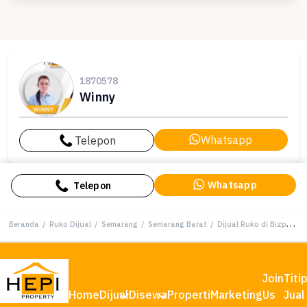
1870578
Winny
Whatsapp
Telepon
Whatsapp
Telepon
Beranda
/
Ruko Dijual
/
Semarang
/
Semarang Barat
/
Dijual Ruko di Bizpark Semarang
Join
Titi
Home
Dijual
Disewa
Properti
Marketing
Us
Jual