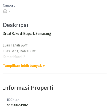
Carport
-
Deskripsi
Dijual Ruko di Bizpark Semarang
Luas Tanah 88m²
Luas Bangunan 188m²
Kamar Mandi 2
Listrik 11000 watt
Air PDAM
Sertifikat HGB
Informasi Properti
Harga 2,7 M nego
ID Iklan
shs10023982