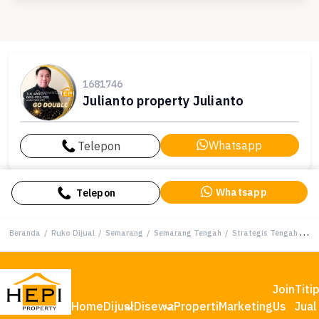
1681746
Julianto property Julianto
Whatsapp
Telepon
Whatsapp
Telepon
Beranda
/
Ruko Dijual
/
Semarang
/
Semarang Tengah
/
Strategis Tengah Kota Pleburan Dekat Undip
Join
Titi
Home
Dijual
Disewa
Properti
Marketing
Us
Jual