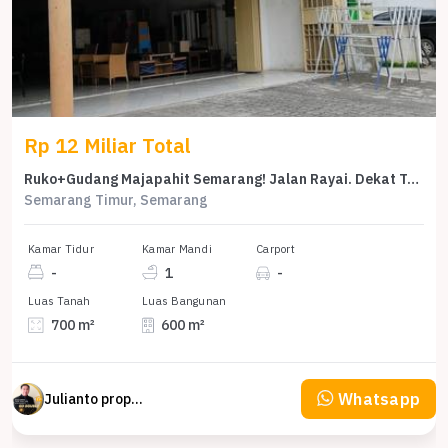
Rp 12 Miliar Total
Ruko+Gudang Majapahit Semarang! Jalan Rayai. Dekat Tol Gayamsari
Semarang Timur, Semarang
Kamar Tidur
Kamar Mandi
Carport
-
1
-
Luas Tanah
Luas Bangunan
700 m²
600 m²
Whatsapp
Julianto property Julianto