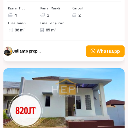
Kamar Tidur
Kamar Mandi
Carport
4
2
2
Luas Tanah
Luas Bangunan
86 m²
85 m²
Whatsapp
Julianto property Julianto