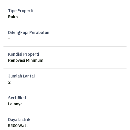
- Jalur Rame Usaha
- Parkiran Luas
Tipe Properti
- Jalan Lebar 2 Arah
Ruko
- 2 Menit ke simpang 5
- 50 Meter ke Kampus Undip Pleburan
Dilengkapi Perabotan
- Cocok untuk Investasi ataupun Usaha
-
Harga 3,2 M nego
Kondisi Properti
Renovasi Minimum
Jumlah Lantai
2
Sertifikat
Lainnya
Daya Listrik
5500 Watt