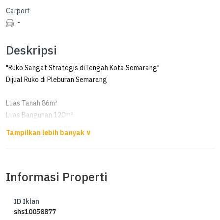
Carport
-
Deskripsi
"Ruko Sangat Strategis diTengah Kota Semarang"
Dijual Ruko di Pleburan Semarang
Luas Tanah 86m²
Luas Bangunan 120m²
Kamar Mandi 2
Listrik 5500 watt
Ruko 2 Lantai
Hadap Tenggara
Informasi Properti
- Apresiasi Peningkatan Nilai 3-5% di Jalur tersebut
- Pusat Kulineran dan Perkantoran
ID Iklan
- Dereran Usaha
shs10058877