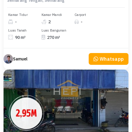
Semarang Tengah, Semarang
Kamar Tidur
Kamar Mandi
Carport
-
2
-
Luas Tanah
Luas Bangunan
90 m²
270 m²
Whatsapp
Samuel