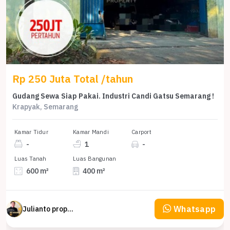
Rp 250 Juta Total /tahun
Gudang Sewa Siap Pakai. Industri Candi Gatsu Semarang !
Krapyak, Semarang
Kamar Tidur
Kamar Mandi
Carport
-
1
-
Luas Tanah
Luas Bangunan
600 m²
400 m²
Whatsapp
Julianto property Julianto