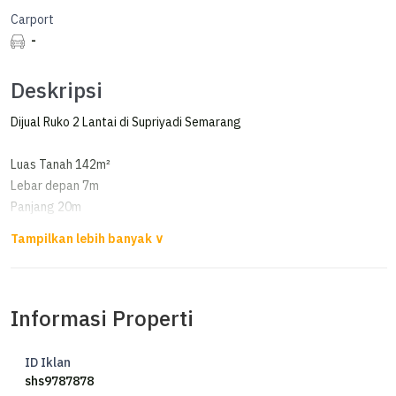
Carport
-
Deskripsi
Dijual Ruko 2 Lantai di Supriyadi Semarang
Luas Tanah 142m²
Lebar depan 7m
Panjang 20m
Luas Bangunan 160m²
Kamar Tidur 2+1
Kamar Mandi 3+1
Listrik 2200+7700 watt
Informasi Properti
Sertifikat HM
Harga 3 M
ID Iklan
shs9787878