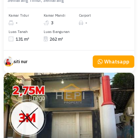
Semarang Timur, Semarang
Kamar Tidur
Kamar Mandi
Carport
-
3
-
Luas Tanah
Luas Bangunan
131 m²
262 m²
Whatsapp
siti nur