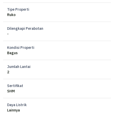
Dekat Tol Gayamsari
Dekat USM
Tipe Properti
Dekat AMNI
Ruko
Dekat RS Bhayangkara
Dekat Lottemart
Dilengkapi Perabotan
Dekat ADA Majapahit
-
Kondisi Properti
Bagus
Jumlah Lantai
2
Sertifikat
SHM
Daya Listrik
Lainnya