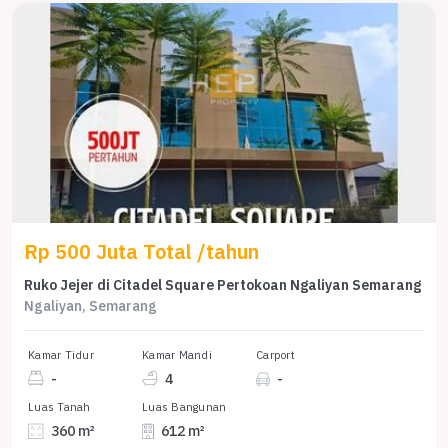
Rp 500 Juta Total /tahun
Ruko Jejer di Citadel Square Pertokoan Ngaliyan Semarang
Ngaliyan, Semarang
Kamar Tidur
Kamar Mandi
Carport
-
4
-
Luas Tanah
Luas Bangunan
360 m²
612 m²