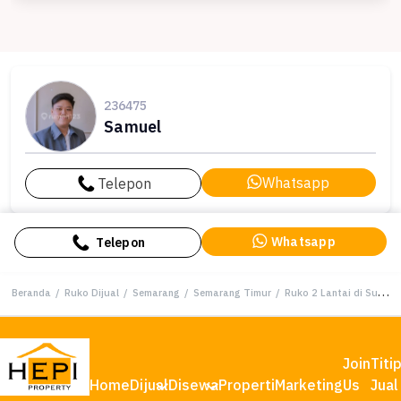
236475
Samuel
Whatsapp
Telepon
Whatsapp
Telepon
Beranda
/
Ruko Dijual
/
Semarang
/
Semarang Timur
/
Ruko 2 Lantai di Supriyadi Semarang Timur
Join
Titi
Home
Dijual
Disewa
Properti
Marketing
Us
Jual