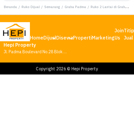
Beranda
/
Ruko Dijual
/
Semarang
/
Graha Padma
/
Ruko 2 Lantai di Graha Padma Semarang Barat
Join
Titi
Home
Dijual
Disewa
Properti
Marketing
Us
Jual
Hepi Property
Jl. Padma Boulevard No.28 Blok AA1, Tambakharjo, Kec. Semarang Barat, Kota Semarang, Jawa Tengah 50145
Copyright 2026 © Hepi Property