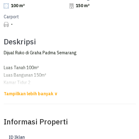
100 m²
150 m²
Carport
-
Deskripsi
Dijual Ruko di Graha Padma Semarang
Luas Tanah 100m²
Luas Bangunan 150m²
Kamar Tidur 2
Kamar Mandi 2
Listrik 2200watt
Air PDAM
Sertifikat HM
Informasi Properti
Harga 2,7 M
ID Iklan