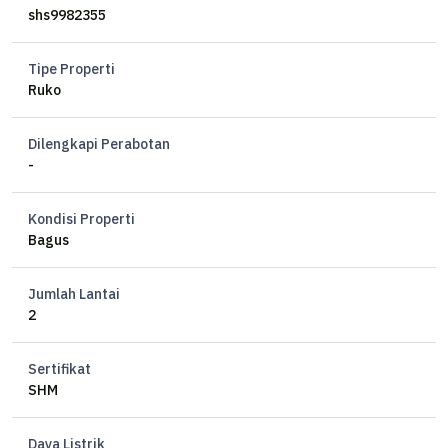
Dekat Bandara
shs9982355
Dekat Pintu Tol Krapyak
Dekat Superindo
Tipe Properti
Dekat RS Columbia Asia
Ruko
Dekat PRPP
Dekat Stikes Tlogorejo
Dilengkapi Perabotan
Dekat Binus
-
Dekat The Park Mall
Kondisi Properti
Bagus
Jumlah Lantai
2
Sertifikat
SHM
Daya Listrik