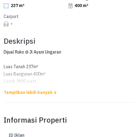
237 m²
400 m²
Carport
-
Deskripsi
Dijual Ruko di Jl Ayani Ungaran
Luas Tanah 237m²
Luas Bangunan 400m²
Listrik 3900 watt
Air PDAM
Hadap Timur
Sertifikat HM
Informasi Properti
Harga 5,9 M nego
ID Iklan