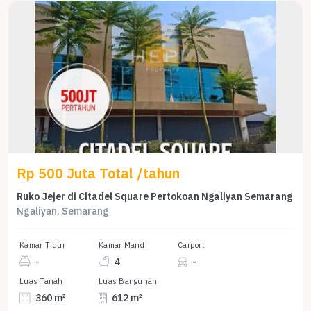
Rp 500 Juta Total /tahun
Ruko Jejer di Citadel Square Pertokoan Ngaliyan Semarang
Ngaliyan, Semarang
Kamar Tidur
Kamar Mandi
Carport
-
4
-
Luas Tanah
Luas Bangunan
360 m²
612 m²