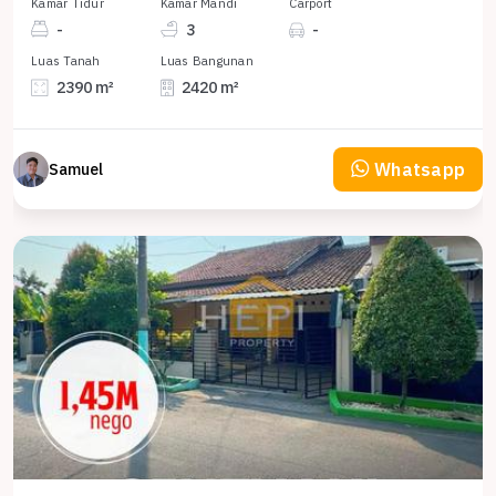
Kamar Tidur
Kamar Mandi
Carport
-
3
-
Luas Tanah
Luas Bangunan
2390 m²
2420 m²
Whatsapp
Samuel