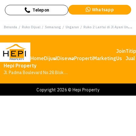
Whatsapp
Telepon
Beranda
/
Ruko Dijual
/
Semarang
/
Ungaran
/
Ruko 2 Lantai di Jl Ayani Ungaran Kabupaten Semarang
Join
Titi
Home
Dijual
Disewa
Properti
Marketing
Us
Jual
Hepi Property
Jl. Padma Boulevard No.28 Blok AA1, Tambakharjo, Kec. Semarang Barat, Kota Semarang, Jawa Tengah 50145
Copyright 2026 © Hepi Property