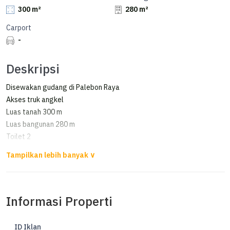
300 m²
280 m²
Carport
-
Deskripsi
Disewakan gudang di Palebon Raya
Akses truk angkel
Luas tanah 300 m
Luas bangunan 280 m
Toilet 2
Air pam
Listrik 2200W token
Pbb di bayar pemilik
Pph di bayar penyewa
Informasi Properti
Harga 120jt per th
Minimal 2th
info hub Swanny
ID Iklan