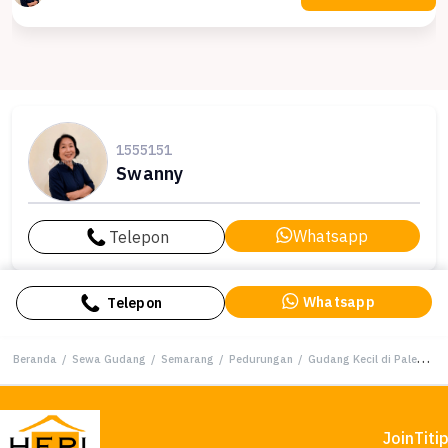
1555151
Swanny
Whatsapp
Telepon
Whatsapp
Telepon
Beranda
/
Sewa Gudang
/
Semarang
/
Pedurungan
/
Gudang Kecil di Palebon Pedurungan Siap Pakai
Join
Titi