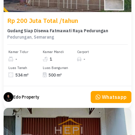
Rp 200 Juta Total /tahun
Gudang Siap Disewa Fatmawati Raya Pedurungan
Pedurungan, Semarang
Kamar Tidur
Kamar Mandi
Carport
-
1
-
Luas Tanah
Luas Bangunan
534 m²
500 m²
Whatsapp
Edo Property