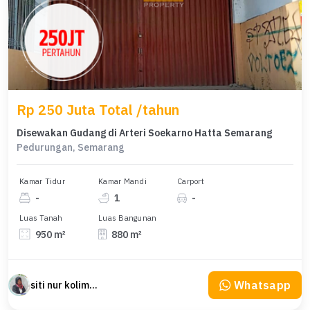
Rp 250 Juta Total /tahun
Disewakan Gudang di Arteri Soekarno Hatta Semarang
Pedurungan, Semarang
Kamar Tidur
Kamar Mandi
Carport
-
1
-
Luas Tanah
Luas Bangunan
950 m²
880 m²
Whatsapp
siti nur kolimah