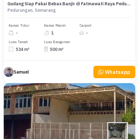
Gudang Siap Pakai Bebas Banjir di Fatmawati Raya Pedurungan Semarang Timur
Pedurungan, Semarang
Kamar Tidur
Kamar Mandi
Carport
-
1
-
Luas Tanah
Luas Bangunan
534 m²
500 m²
Whatsapp
Samuel