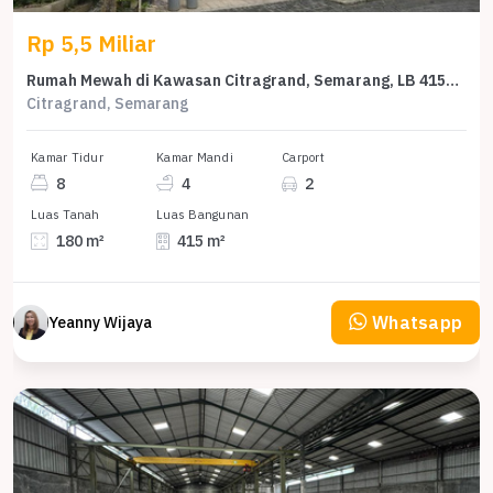
Rp 5,5 Miliar
Rumah Mewah di Kawasan Citragrand, Semarang, LB 415m², Harga 5,5 Miliar
Citragrand, Semarang
Kamar Tidur
Kamar Mandi
Carport
8
4
2
Luas Tanah
Luas Bangunan
180 m²
415 m²
Whatsapp
Yeanny Wijaya