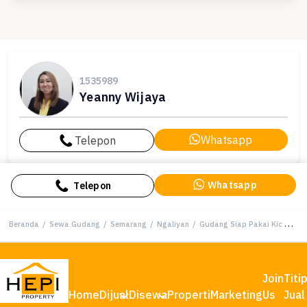
1535989
Yeanny Wijaya
Whatsapp
Telepon
Whatsapp
Telepon
Beranda
/
Sewa Gudang
/
Semarang
/
Ngaliyan
/
Gudang Siap Pakai Kic Gatsu Semarang
Join
Titi
Home
Dijual
Disewa
Properti
Marketing
Us
Jual