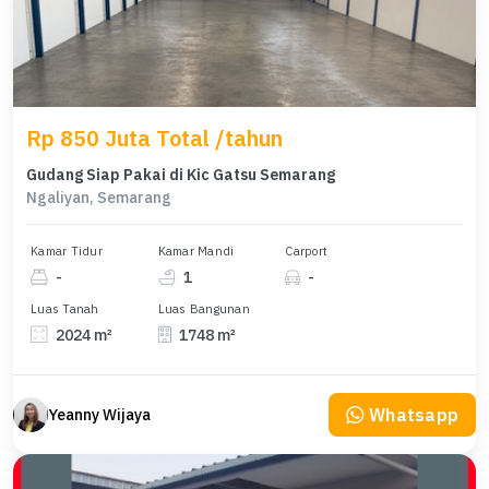
Rp 850 Juta Total /tahun
Gudang Siap Pakai di Kic Gatsu Semarang
Ngaliyan, Semarang
Kamar Tidur
Kamar Mandi
Carport
-
1
-
Luas Tanah
Luas Bangunan
2024 m²
1748 m²
Whatsapp
Yeanny Wijaya