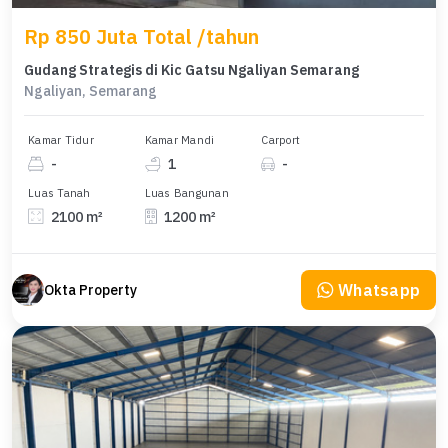
Rp 850 Juta Total /tahun
Gudang Strategis di Kic Gatsu Ngaliyan Semarang
Ngaliyan, Semarang
Kamar Tidur
Kamar Mandi
Carport
-
1
-
Luas Tanah
Luas Bangunan
2100 m²
1200 m²
Whatsapp
Okta Property