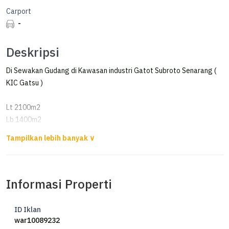
Carport
-
Deskripsi
Di Sewakan Gudang di Kawasan industri Gatot Subroto Senarang (
KIC Gatsu )
Lt 2100m2
Lb 1400m2
Bangunan Kantor 100m2
panjang bangunan 44mtr
Lebar 27 meter
T Ceiling tengah 11 meter
Informasi Properti
T Ceiling samping 7 meter
T Pintu 5 meter
Lebar pintu 5,25
ID Iklan
Listrik 3500watt
war10089232