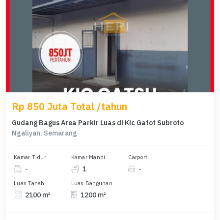
Rp 850 Juta Total /tahun
Gudang Bagus Area Parkir Luas di Kic Gatot Subroto
Ngaliyan, Semarang
Kamar Tidur
Kamar Mandi
Carport
-
1
-
Luas Tanah
Luas Bangunan
2100 m²
1200 m²