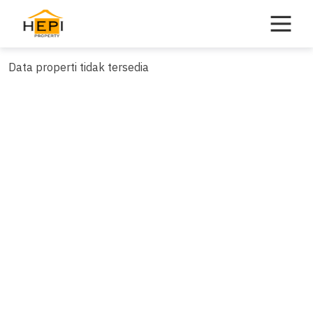
Skip
to
content
Data properti tidak tersedia