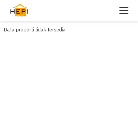
Skip
to
content
Data properti tidak tersedia