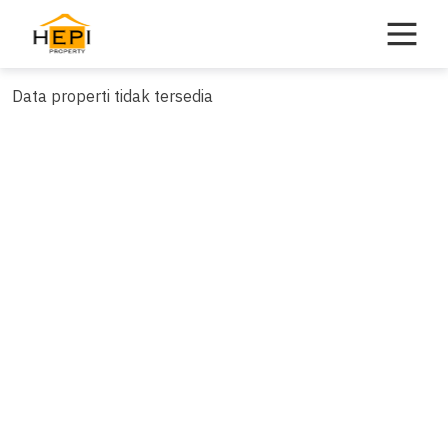
Skip
to
content
Data properti tidak tersedia