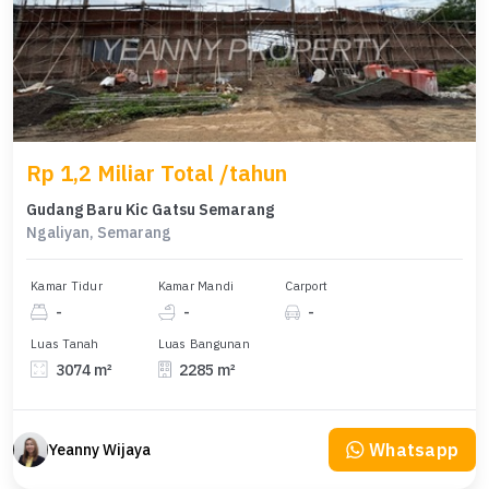
Rp 1,2 Miliar Total /tahun
Gudang Baru Kic Gatsu Semarang
Ngaliyan, Semarang
Kamar Tidur
Kamar Mandi
Carport
-
-
-
Luas Tanah
Luas Bangunan
3074 m²
2285 m²
Whatsapp
Yeanny Wijaya