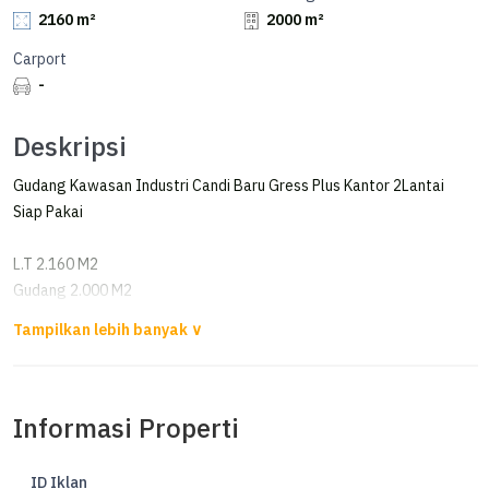
2160 m²
2000 m²
Carport
-
Deskripsi
Gudang Kawasan Industri Candi Baru Gress Plus Kantor 2Lantai
Siap Pakai
L.T 2.160 M2
Gudang 2.000 M2
Ada Kantor = 600 M2
Siap Oprasional Siap Gasss Kerja
Harga Sewa = 1,25 M Pertahun (NEGO No Sadis)
Informasi Properti
Fast respon n survey bisa langsung hub hp n WA Jimmy San
Di Profile
ID Iklan