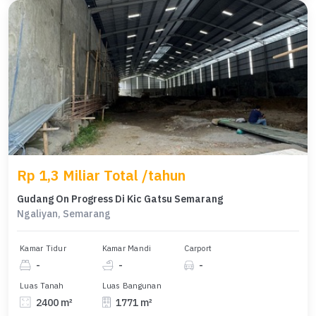
Rp 1,3 Miliar Total /tahun
Gudang On Progress Di Kic Gatsu Semarang
Ngaliyan, Semarang
Kamar Tidur
Kamar Mandi
Carport
-
-
-
Luas Tanah
Luas Bangunan
2400 m²
1771 m²