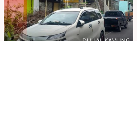
Rp 2,7 Miliar Total
For Sale Tanah Eksklusif di Miroto, Semarang, LT 212m²
Miroto, Semarang
Kamar Tidur
Kamar Mandi
Carport
-
-
-
Luas Tanah
Luas Bangunan
212 m²
-
Whatsapp
Jimmy San