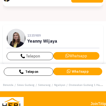
1535989
Yeanny Wijaya
Whatsapp
Telepon
Whatsapp
Telepon
Beranda
/
Sewa Gudang
/
Semarang
/
Ngaliyan
/
Disewakan Gudang 1 Ha di Kic Gatsu Semarang
Join
Titi