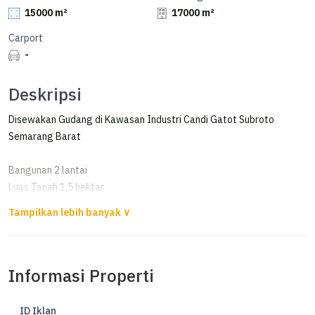
15000 m²
17000 m²
Carport
-
Deskripsi
Disewakan Gudang di Kawasan Industri Candi Gatot Subroto
Semarang Barat
Bangunan 2 lantai
Luas Tanah 1,5 hektar
Luas Bangunan 17.000 m2
Minimal masa sewa 3 tahun
Ada Loading dock
Harga di luar PPN dan PBB
Informasi Properti
Gudang on Progress
ID Iklan