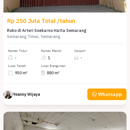
Rp 250 Juta Total /tahun
Ruko di Arteri Soekarno Hatta Semarang
Semarang Timur, Semarang
Kamar Tidur
Kamar Mandi
Carport
-
1
-
Luas Tanah
Luas Bangunan
950 m²
880 m²
Whatsapp
Yeanny Wijaya