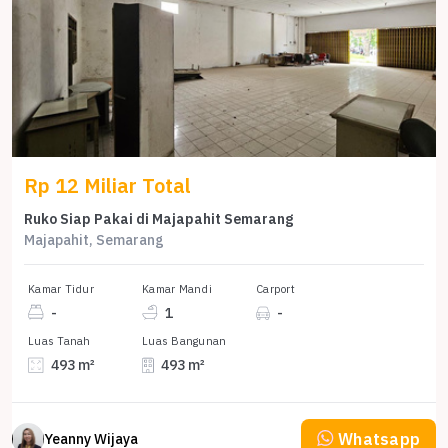
Rp 12 Miliar Total
Ruko Siap Pakai di Majapahit Semarang
Majapahit, Semarang
Kamar Tidur
Kamar Mandi
Carport
-
1
-
Luas Tanah
Luas Bangunan
493 m²
493 m²
Whatsapp
Yeanny Wijaya