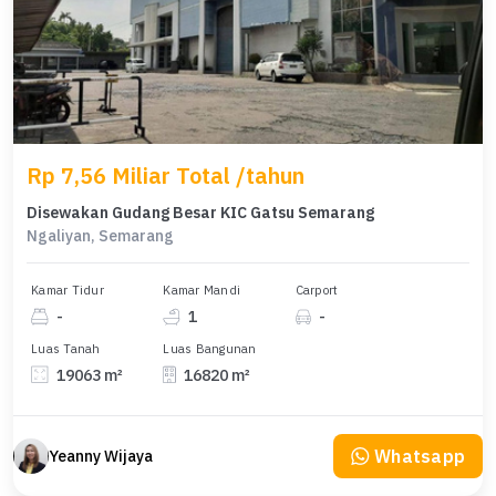
Rp 7,56 Miliar Total /tahun
Disewakan Gudang Besar KIC Gatsu Semarang
Ngaliyan, Semarang
Kamar Tidur
Kamar Mandi
Carport
-
1
-
Luas Tanah
Luas Bangunan
19063 m²
16820 m²
Whatsapp
Yeanny Wijaya