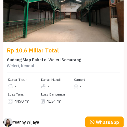
Rp 10,6 Miliar Total
Gudang Siap Pakai di Weleri Semarang
Weleri, Kendal
Kamar Tidur
Kamar Mandi
Carport
-
-
-
Luas Tanah
Luas Bangunan
4450 m²
4134 m²
Whatsapp
Yeanny Wijaya