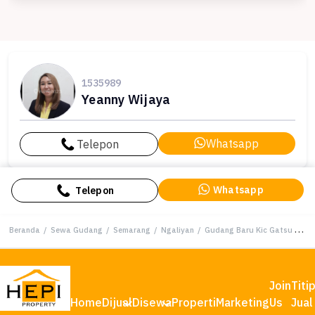
1535989
Yeanny Wijaya
Whatsapp
Telepon
Whatsapp
Telepon
Beranda
/
Sewa Gudang
/
Semarang
/
Ngaliyan
/
Gudang Baru Kic Gatsu Semarang
Join
Titi
Home
Dijual
Disewa
Properti
Marketing
Us
Jual