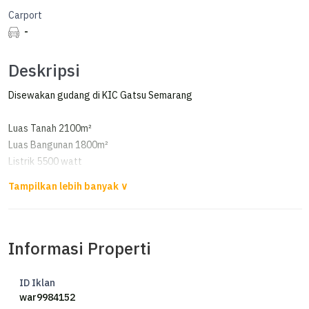
Carport
-
Deskripsi
Disewakan gudang di KIC Gatsu Semarang
Luas Tanah 2100m²
Luas Bangunan 1800m²
Listrik 5500 watt
Loading Dock
Pos Security
Harga 1,1 M/tahun
Informasi Properti
ID Iklan
war9984152