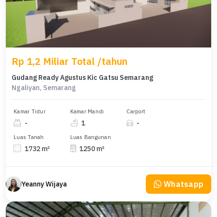
Rp 1,2 Miliar Total /tahun
Gudang Ready Agustus Kic Gatsu Semarang
Ngaliyan, Semarang
Kamar Tidur
Kamar Mandi
Carport
-
1
-
Luas Tanah
Luas Bangunan
1732 m²
1250 m²
Whatsapp
Yeanny Wijaya