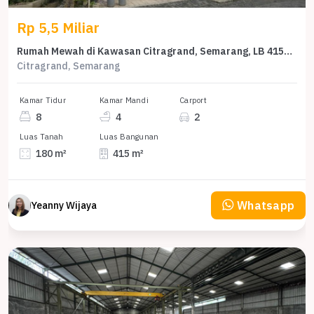
Rp 5,5 Miliar
Rumah Mewah di Kawasan Citragrand, Semarang, LB 415m², Harga 5,5 Miliar
Citragrand, Semarang
Kamar Tidur
Kamar Mandi
Carport
8
4
2
Luas Tanah
Luas Bangunan
180 m²
415 m²
Whatsapp
Yeanny Wijaya