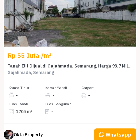
Rp 55 Juta /m²
Tanah Elit Dijual di Gajahmada, Semarang, Harga 93,7 Miliar
Gajahmada, Semarang
Kamar Tidur
Kamar Mandi
Carport
-
-
-
Luas Tanah
Luas Bangunan
1705 m²
-
Whatsapp
Okta Property