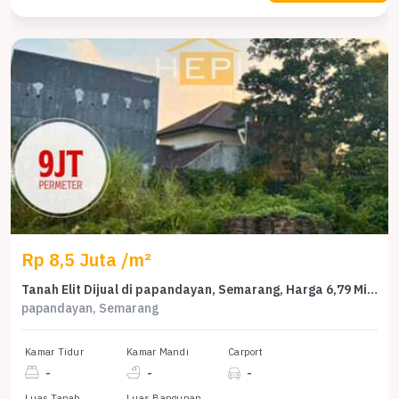
Rp 8,5 Juta /m²
Tanah Elit Dijual di papandayan, Semarang, Harga 6,79 Miliar
papandayan, Semarang
Kamar Tidur
Kamar Mandi
Carport
-
-
-
Luas Tanah
Luas Bangunan