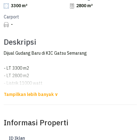
3300 m²
2800 m²
Carport
-
Deskripsi
Dijual Gudang Baru di KIC Gatsu Semarang
- LT 3300 m2
- LT 2800 m2
- Listrik 11000 watt
- ⁠Ada loading dock
- ⁠PPN pembeli
Harga : 24 M (nego)
Informasi Properti
ID Iklan