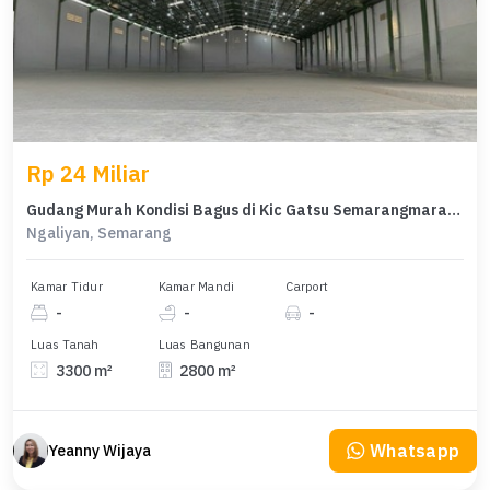
Rp 24 Miliar
Gudang Murah Kondisi Bagus di Kic Gatsu Semarangmarang
Ngaliyan, Semarang
Kamar Tidur
Kamar Mandi
Carport
-
-
-
Luas Tanah
Luas Bangunan
3300 m²
2800 m²
Whatsapp
Yeanny Wijaya