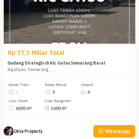
Rp 37,5 Miliar Total
Gudang Strategis di Kic Gatsu Semarang Barat
Ngaliyan, Semarang
Kamar Tidur
Kamar Mandi
Carport
-
3
4
Luas Tanah
Luas Bangunan
6000 m²
1600 m²
Whatsapp
Okta Property