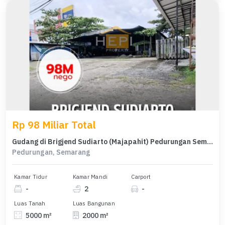
Rp 98 Miliar Total
Gudang di Brigjend Sudiarto (Majapahit) Pedurungan Semarang
Pedurungan, Semarang
Kamar Tidur
Kamar Mandi
Carport
-
2
-
Luas Tanah
Luas Bangunan
5000 m²
2000 m²