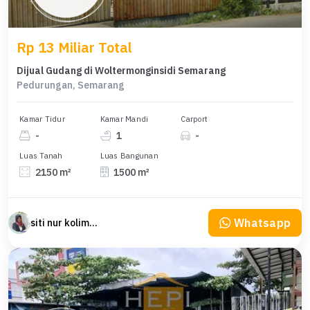
Rp 13 Miliar Total
Dijual Gudang di Woltermonginsidi Semarang
Pedurungan, Semarang
Kamar Tidur
Kamar Mandi
Carport
-
1
-
Luas Tanah
Luas Bangunan
2150 m²
1500 m²
Whatsapp
siti nur kolimah