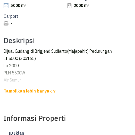
5000 m²
2000 m²
Carport
-
Deskripsi
Dijual Gudang di Brigjend Sudiarto(Majapahit),Pedurungan
Lt 5000 (30x165)
Lb 2000
PLN 5500W
Air Sumur
HM
Hadap Utara
Harga 98M nego
Informasi Properti
ID Iklan