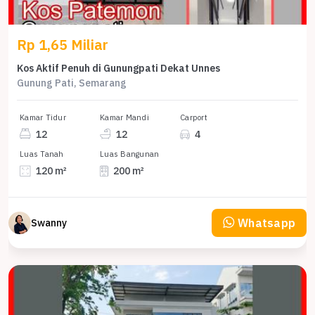
Rp 1,65 Miliar
Kos Aktif Penuh di Gunungpati Dekat Unnes
Gunung Pati, Semarang
Kamar Tidur
Kamar Mandi
Carport
12
12
4
Luas Tanah
Luas Bangunan
120 m²
200 m²
Whatsapp
Swanny