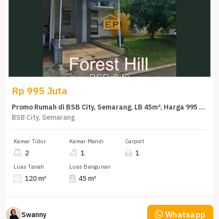
Rp 995 Juta
Promo Rumah di BSB City, Semarang, LB 45m², Harga 995 Juta
BSB City, Semarang
Kamar Tidur
Kamar Mandi
Carport
2
1
1
Luas Tanah
Luas Bangunan
120 m²
45 m²
Whatsapp
Swanny