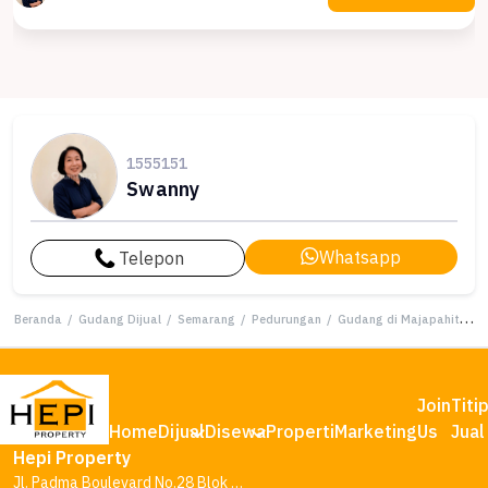
1555151
Swanny
Whatsapp
Telepon
Beranda
/
Gudang Dijual
/
Semarang
/
Pedurungan
/
Gudang di Majapahit Pedurungan Lokasi Strategis
Join
Titi
Home
Dijual
Disewa
Properti
Marketing
Us
Jual
Hepi Property
Jl. Padma Boulevard No.28 Blok AA1, Tambakharjo, Kec. Semarang Barat, Kota Semarang, Jawa Tengah 50145