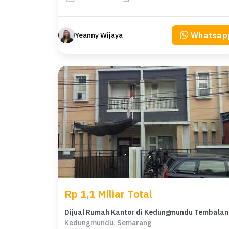
Whatsap
Yeanny Wijaya
Rp 1,1 Miliar Total
Diju
Kedungmundu, Semarang