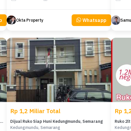
p
Whatsapp
Okta Property
Samu
Rp 1,2 Miliar Total
Rp 1,2
al Rumah Kantor di Kedungmundu Tembalang Semarang
Dijual Ruko Siap Huni Kedungmundu, Semarang
Kedungmundu, Semarang
Kedung