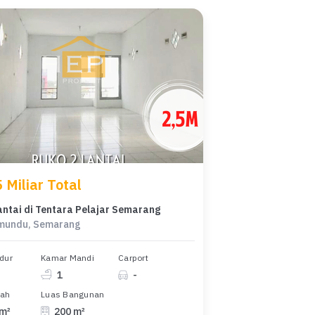
 Miliar Total
antai di Tentara Pelajar Semarang
mundu, Semarang
dur
Kamar Mandi
Carport
1
-
nah
Luas Bangunan
 m²
200 m²