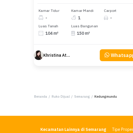
Kamar Tidur
Kamar Mandi
Carport
-
1
-
Luas Tanah
Luas Bangunan
104 m²
150 m²
Whatsap
Khristina Atmodjo
Beranda
/
Ruko Dijual
/
Semarang
/
Kedungmundu
Kecamatan Lainnya di Semarang
Tipe Proper