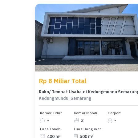
Rp 8 Miliar Total
Ruko/ Tempat Usaha di Kedungmundu Semaran
Kedungmundu, Semarang
Kamar Tidur
Kamar Mandi
Carport
-
3
-
Luas Tanah
Luas Bangunan
400 m²
500 m²