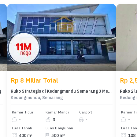
Rp 8 Miliar Total
Rp 2,5
g
Ruko Strategis di Kedungmundu Semarang 3 Menit ke Javamall
Ruko 2 l
Kedungmundu, Semarang
Kedung
Kamar Tidur
Kamar Mandi
Carport
Kamar Ti
-
3
-
-
Luas Tanah
Luas Bangunan
Luas Ta
400 m²
500 m²
108