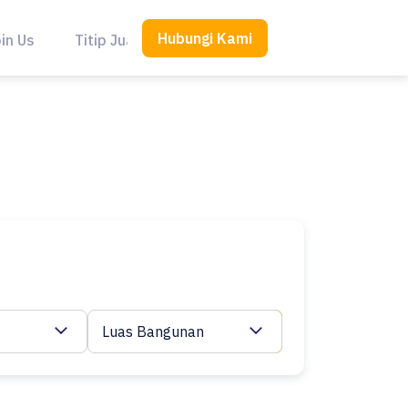
Hubungi Kami
in Us
Titip Jual
Luas Bangunan
Cari