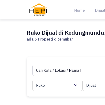
Skip
to
Home
Dijua
content
Ruko Dijual di Kedungmundu
ada 6 Properti ditemukan
Ruko
Dijual