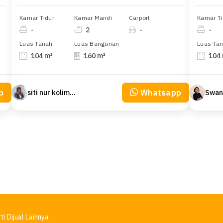
Kamar Tidur
Kamar Mandi
Carport
Kamar Ti
-
2
-
-
Luas Tanah
Luas Bangunan
Luas Ta
104 m²
160 m²
104
p
Whatsapp
siti nur kolimah
Swan
ti Dijual Lainnya