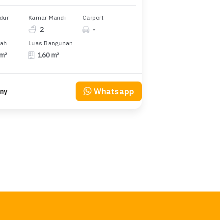
dur
Kamar Mandi
Carport
2
-
nah
Luas Bangunan
 m²
160 m²
Whatsapp
ny